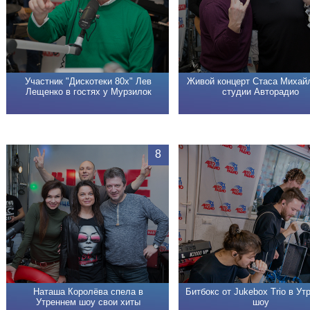
Участник "Дискотеки 80х" Лев
Живой концерт Стаса Михай
Лещенко в гостях у Мурзилок
студии Авторадио
8
Наташа Королёва спела в
Битбокс от Jukebox Trio в Ут
Утреннем шоу свои хиты
шоу