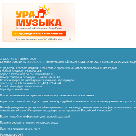
© ООО «ГПМ Радио», 2026
Сетевое издание AVTORADIO.RU, регистрационный номер
СМИ Эл № ФС77-81953 от 24.09.2021,
выда
Учредитель сетевого издания: Общество с ограниченной ответственностью «ГПМ Радио»
Главный редактор: Ипатова И.Ю.
Адрес электронной почты:
info@aradio.ru
Номер телефона редакции: +7 (495) 937-33-67
По всем вопросам размещения рекламы на «Авторадио»
сейлз-хаус «ГПМ Реклама»: +7 (495) 921-40-41
E-mail:
sales@gazprom-media.ru
https://gpmsaleshouse.ru
При использовании материалов сайта гиперссылка на сайт обязательна
Адрес электронной почты для отправления досудебной претензии по вопросам нарушения авторских 
На информационном ресурсе (сайте) применяются рекомендательные технологии (информационные тех
пользователей сети «Интернет», находящихся на территории Российской Федерации)
Более подробная информация для правообладателей
Правила участия в акциях, конкурсах, играх
Политика конфиденциальности
Результаты СОУТ