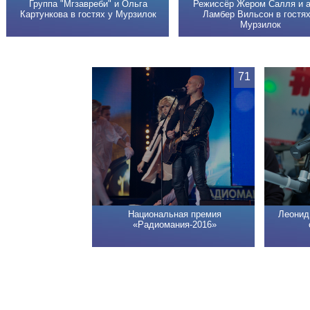
Группа "Мгзавреби" и Ольга
Режиссёр Жером Салля и а
Картункова в гостях у Мурзилок
Ламбер Вильсон в гостях
Мурзилок
71
Национальная премия
Леонид
«Радиомания-2016»