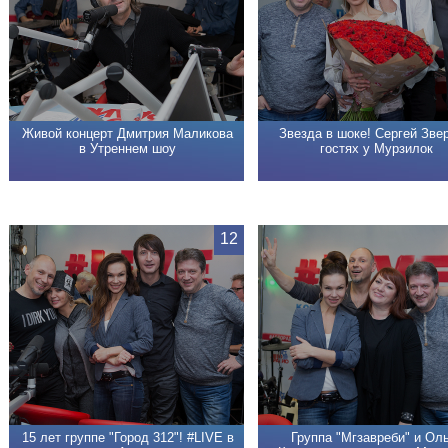
Живой концерт Дмитрия Маликова
Звезда в шоке! Сергей Зве
в Утреннем шоу
гостях у Мурзилок
12
15 лет группе "Город 312"! #LIVE в
Группа "Мгзавреби" и Ол