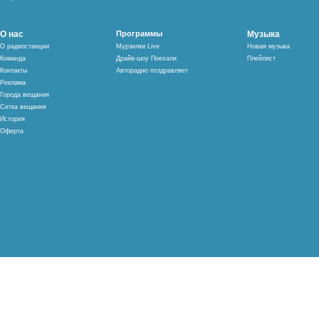
О нас
Программы
Музыка
О радиостанции
Мурзилки Live
Новая музыка
Команда
Драйв-шоу Поехали
Плейлист
Контакты
Авторадио поздравляет
Реклама
Города вещания
Сетка вещания
История
Оферта