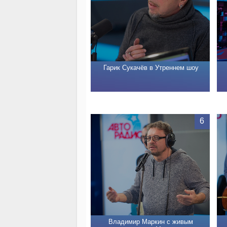
Гарик Сукачёв в Утреннем шоу
6
Владимир Маркин с живым