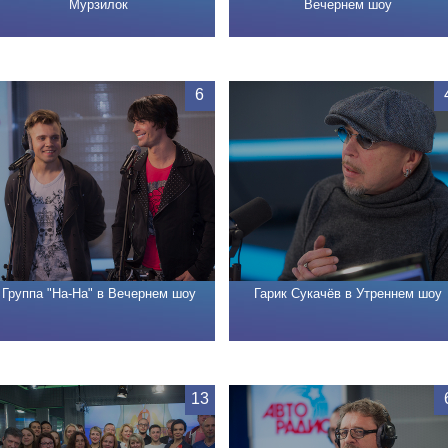
Мурзилок
Вечернем шоу
6
Группа "На-На" в Вечернем шоу
Гарик Сукачёв в Утреннем шоу
13