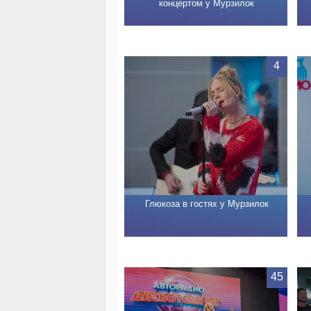
концертом у Мурзилок
4
Глюкоза в гостях у Мурзилок
45