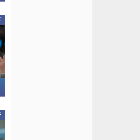
5
м
2