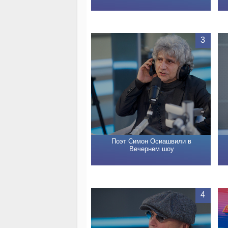
3
Поэт Симон Осиашвили в
Вечернем шоу
4