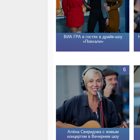
ВИА ГРА в гостях в драйв-шоу
«Поехали»
6
Алёна Свиридова с живым
концертом в Вечернем шоу