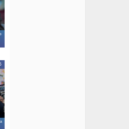
в
6
а