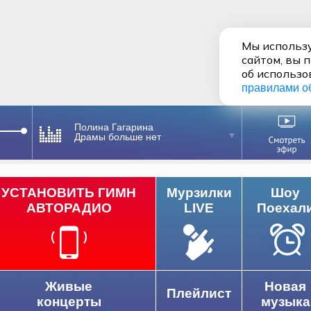
Мы использу
сайтом, вы 
об использо
правилами о
Полина Гагарина
Драмы больше нет
УСТАНОВИТЬ ГИМН
Мурзилки
Шоу
АВТОРАДИО
LIVE
Поехал
Живые
Новая
Плейлист
концерты
музыка