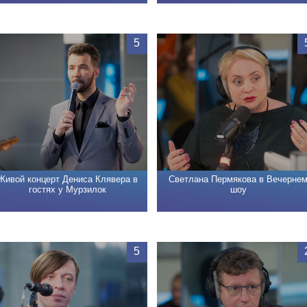
5
Живой концерт Дениса Клявера в
Светлана Пермякова в Вечерне
гостях у Мурзилок
шоу
5