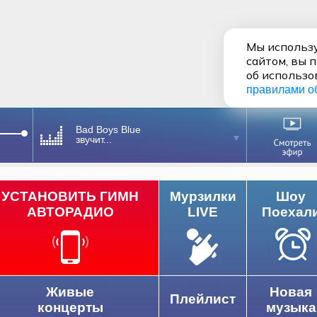
Мы использу
сайтом, вы 
об использо
правилами о
Bad Boys Blue
звучит...
УСТАНОВИТЬ ГИМН
Мурзилки
Шоу
АВТОРАДИО
LIVE
Поехал
Живые
Новая
Плейлист
концерты
музыка