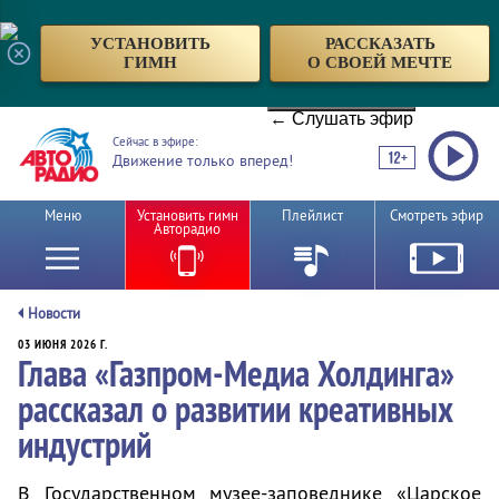
УСТАНОВИТЬ
РАССКАЗАТЬ
ГИМН
О СВОЕЙ МЕЧТЕ
← Слушать эфир
Сейчас в эфире:
Движение только вперед!
Меню
Установить гимн
Плейлист
Смотреть эфир
Авторадио
Новости
03 ИЮНЯ 2026 Г.
Глава «Газпром-Медиа Холдинга»
рассказал о развитии креативных
индустрий
В Государственном музее-заповеднике «Царское