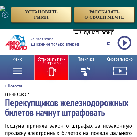
УСТАНОВИТЬ
РАССКАЗАТЬ
ГИМН
О СВОЕЙ МЕЧТЕ
← Слушать эфир
Сейчас в эфире:
Движение только вперед!
Меню
Установить гимн
Плейлист
Смотреть эфир
Авторадио
Новости
09 ИЮНЯ 2026 Г.
Перекупщиков железнодорожных
билетов начнут штрафовать
Госдума приняла закон о штрафах за незаконную
продажу электронных билетов на поезда дальнего