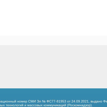
трационный номер
СМИ Эл № ФС77-81953 от 24.09.2021,
выдано Фе
х технологий и массовых коммуникаций (Роскомнадзор).