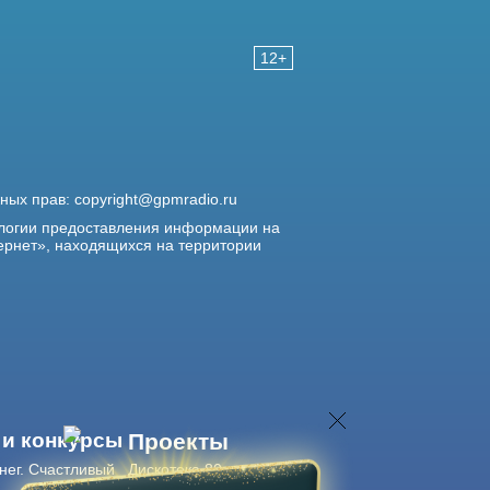
12+
жных прав:
copyright@gpmradio.ru
логии предоставления информации на
ернет», находящихся на территории
 и конкурсы
Проекты
нег. Счастливый
Дискотека 80-х