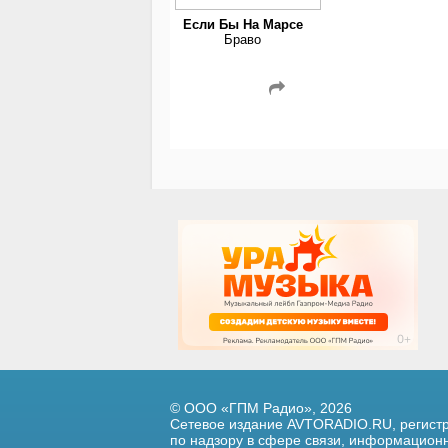
Если Бы На Марсе
Браво
© ООО «ГПМ Радио», 2026
Сетевое издание AVTORADIO.RU, регис
по надзору в сфере связи,
информационны