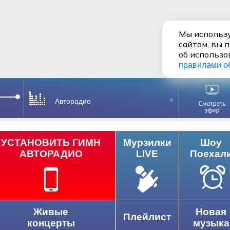
Мы использу
сайтом, вы 
об использо
правилами о
Авторадио
УСТАНОВИТЬ ГИМН
Мурзилки
Шоу
АВТОРАДИО
LIVE
Поехал
Живые
Новая
Плейлист
концерты
музыка