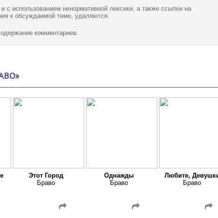
 и с использованием ненормативной лексики,
а также ссылки
на
ия к обсуждаемой теме, удаляются.
 содержание комментариев.
АВО»
е
Этот Город
Однажды
Любите, Девушк
Браво
Браво
Браво