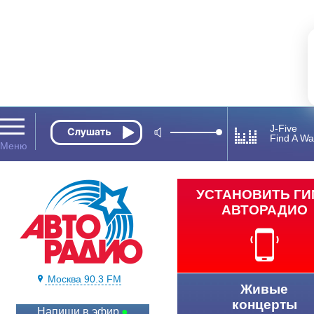
J-Five
Find A Wa
УСТАНОВИТЬ Г
АВТОРАДИО
Москва 90.3 FM
Живые
концерты
Напиши в эфир