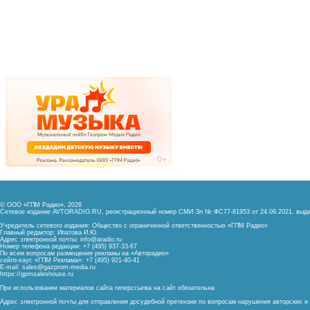
© ООО «ГПМ Радио», 2026
Сетевое издание AVTORADIO.RU, регистрационный номер
СМИ Эл № ФС77-81953 от 24.09.2021,
выда
Учредитель сетевого издания: Общество с ограниченной ответственностью «ГПМ Радио»
Главный редактор: Ипатова И.Ю.
Адрес электронной почты:
info@aradio.ru
Номер телефона редакции: +7 (495) 937-33-67
По всем вопросам размещения рекламы на «Авторадио»
сейлз-хаус «ГПМ Реклама»: +7 (495) 921-40-41
E-mail:
sales@gazprom-media.ru
https://gpmsaleshouse.ru
При использовании материалов сайта гиперссылка на сайт обязательна
Адрес электронной почты для отправления досудебной претензии по вопросам нарушения авторских 