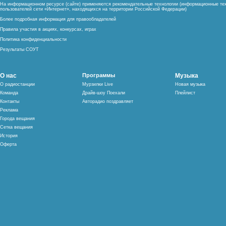
На информационном ресурсе (сайте) применяются рекомендательные технологии (информационные тех
пользователей сети «Интернет», находящихся на территории Российской Федерации)
Более подробная информация для правообладателей
Правила участия в акциях, конкурсах, играх
Политика конфиденциальности
Результаты СОУТ
О нас
Программы
Музыка
О радиостанции
Мурзилки Live
Новая музыка
Команда
Драйв-шоу Поехали
Плейлист
Контакты
Авторадио поздравляет
Реклама
Города вещания
Сетка вещания
История
Оферта