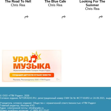
The Road To Hell
The Blue Cafe
Looking For The
Chris Rea
Chris Rea
Summer
Chris Rea
© ООО «ГПМ Радио», 2026
Сетевое издание AVTORADIO.RU, регистрационный номер
СМИ Эл № ФС77-81953 от 24.09.2021,
выда
Учредитель сетевого издания: Общество с ограниченной ответственностью «ГПМ Радио»
Главный редактор: Ипатова И.Ю.
Адрес электронной почты:
info@aradio.ru
Номер телефона редакции: +7 (495) 937-33-67