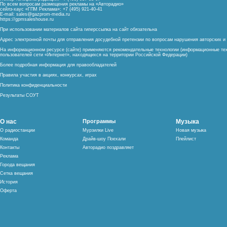
По всем вопросам размещения рекламы на «Авторадио»
сейлз-хаус «ГПМ Реклама»: +7 (495) 921-40-41
E-mail:
sales@gazprom-media.ru
https://gpmsaleshouse.ru
При использовании материалов сайта гиперссылка на сайт обязательна
Адрес электронной почты для отправления досудебной претензии по вопросам нарушения авторских 
На информационном ресурсе (сайте) применяются рекомендательные технологии (информационные тех
пользователей сети «Интернет», находящихся на территории Российской Федерации)
Более подробная информация для правообладателей
Правила участия в акциях, конкурсах, играх
Политика конфиденциальности
Результаты СОУТ
О нас
Программы
Музыка
О радиостанции
Мурзилки Live
Новая музыка
Команда
Драйв-шоу Поехали
Плейлист
Контакты
Авторадио поздравляет
Реклама
Города вещания
Сетка вещания
История
Оферта