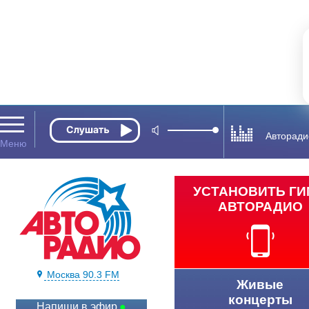
Авторади
УСТАНОВИТЬ Г
АВТОРАДИО
Москва 90.3 FM
Живые
концерты
Напиши в эфир