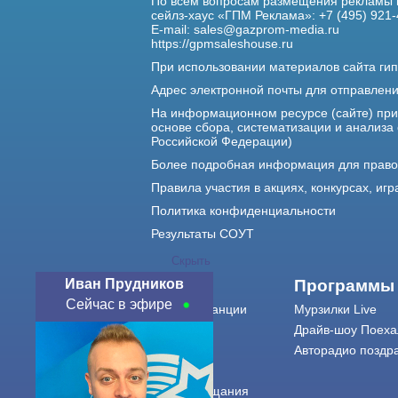
По всем вопросам размещения рекламы 
сейлз-хаус «ГПМ Реклама»: +7 (495) 921-
E-mail:
sales@gazprom-media.ru
https://gpmsaleshouse.ru
При использовании материалов сайта гип
Адрес электронной почты для отправлен
На информационном ресурсе (сайте) пр
основе сбора, систематизации и анализа
Российской Федерации)
Более подробная информация для прав
Правила участия в акциях, конкурсах, игр
Политика конфиденциальности
Результаты СОУТ
Скрыть
Иван Прудников
О нас
Программы
Сейчас в эфире
О радиостанции
Мурзилки Live
Команда
Драйв-шоу Поеха
Контакты
Авторадио поздр
Реклама
Города вещания