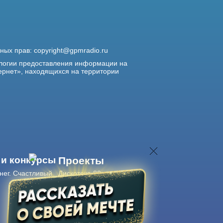
жных прав:
copyright@gpmradio.ru
логии предоставления информации на
ернет», находящихся на территории
 и конкурсы
Проекты
нег. Счастливый
Дискотека 80-х
Живые концерты
Журнал Авторадио
Авторадио
в смартфоне