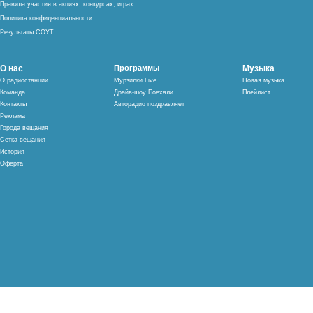
Правила участия в акциях, конкурсах, играх
Политика конфиденциальности
Результаты СОУТ
О нас
Программы
Музыка
О радиостанции
Мурзилки Live
Новая музыка
Команда
Драйв-шоу Поехали
Плейлист
Контакты
Авторадио поздравляет
Реклама
Города вещания
Сетка вещания
История
Оферта