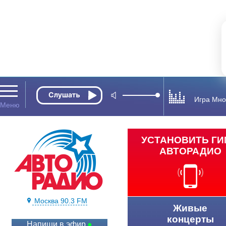
Игра Мно
УСТАНОВИТЬ Г
АВТОРАДИО
Москва 90.3 FM
Живые
концерты
Напиши в эфир