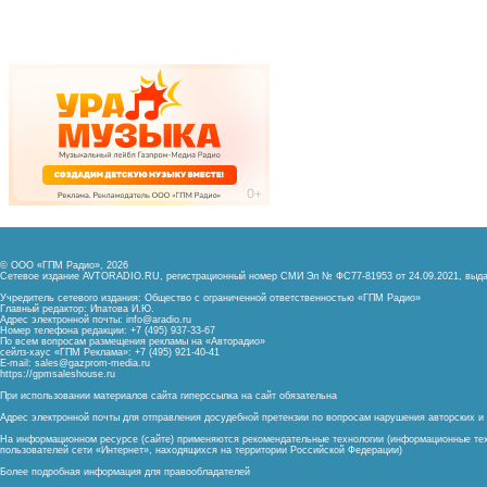
© ООО «ГПМ Радио», 2026
Сетевое издание AVTORADIO.RU, регистрационный номер
СМИ Эл № ФС77-81953 от 24.09.2021,
выда
Учредитель сетевого издания: Общество с ограниченной ответственностью «ГПМ Радио»
Главный редактор: Ипатова И.Ю.
Адрес электронной почты:
info@aradio.ru
Номер телефона редакции: +7 (495) 937-33-67
По всем вопросам размещения рекламы на «Авторадио»
сейлз-хаус «ГПМ Реклама»: +7 (495) 921-40-41
E-mail:
sales@gazprom-media.ru
https://gpmsaleshouse.ru
При использовании материалов сайта гиперссылка на сайт обязательна
Адрес электронной почты для отправления досудебной претензии по вопросам нарушения авторских 
На информационном ресурсе (сайте) применяются рекомендательные технологии (информационные тех
пользователей сети «Интернет», находящихся на территории Российской Федерации)
Более подробная информация для правообладателей