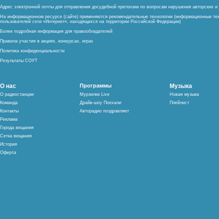
Адрес электронной почты для отправления досудебной претензии по вопросам нарушения авторских 
На информационном ресурсе (сайте) применяются рекомендательные технологии (информационные тех
пользователей сети «Интернет», находящихся на территории Российской Федерации)
Более подробная информация для правообладателей
Правила участия в акциях, конкурсах, играх
Политика конфиденциальности
Результаты СОУТ
О нас
Программы
Музыка
О радиостанции
Мурзилки Live
Новая музыка
Команда
Драйв-шоу Поехали
Плейлист
Контакты
Авторадио поздравляет
Реклама
Города вещания
Сетка вещания
История
Оферта