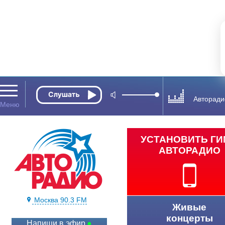
Авторади
УСТАНОВИТЬ Г
АВТОРАДИО
Москва 90.3 FM
Живые
концерты
Напиши в эфир