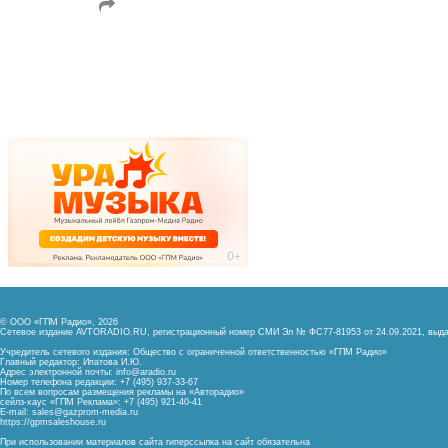
© ООО «ГПМ Радио», 2026
Сетевое издание AVTORADIO.RU, регистрационный номер
СМИ Эл № ФС77-81953 от 24.09.2021,
выда
Учредитель сетевого издания: Общество с ограниченной ответственностью «ГПМ Радио»
Главный редактор: Ипатова И.Ю.
Адрес электронной почты:
info@aradio.ru
Номер телефона редакции: +7 (495) 937-33-67
По всем вопросам размещения рекламы на «Авторадио»
сейлз-хаус «ГПМ Реклама»: +7 (495) 921-40-41
E-mail:
sales@gazprom-media.ru
https://gpmsaleshouse.ru
При использовании материалов сайта гиперссылка на сайт обязательна