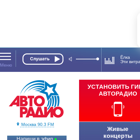
Ёлка
Эти витр
УСТАНОВИТЬ Г
АВТОРАДИО
Москва 90.3 FM
Живые
концерты
Напиши в эфир