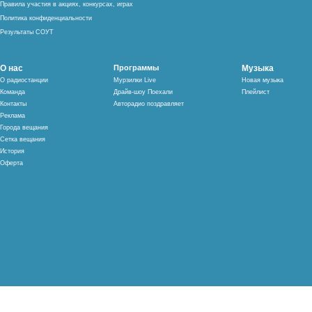
Правила участия в акциях, конкурсах, играх
Политика конфиденциальности
Результаты СОУТ
О нас
Программы
Музыка
О радиостанции
Мурзилки Live
Новая музыка
Команда
Драйв-шоу Поехали
Плейлист
Контакты
Авторадио поздравляет
Реклама
Города вещания
Сетка вещания
История
Оферта