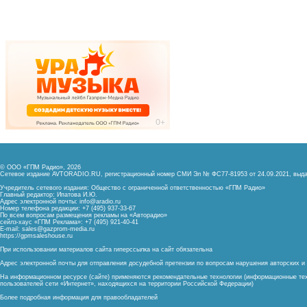
© ООО «ГПМ Радио», 2026
Сетевое издание AVTORADIO.RU, регистрационный номер
СМИ Эл № ФС77-81953 от 24.09.2021,
выда
Учредитель сетевого издания: Общество с ограниченной ответственностью «ГПМ Радио»
Главный редактор: Ипатова И.Ю.
Адрес электронной почты:
info@aradio.ru
Номер телефона редакции: +7 (495) 937-33-67
По всем вопросам размещения рекламы на «Авторадио»
сейлз-хаус «ГПМ Реклама»: +7 (495) 921-40-41
E-mail:
sales@gazprom-media.ru
https://gpmsaleshouse.ru
При использовании материалов сайта гиперссылка на сайт обязательна
Адрес электронной почты для отправления досудебной претензии по вопросам нарушения авторских 
На информационном ресурсе (сайте) применяются рекомендательные технологии (информационные тех
пользователей сети «Интернет», находящихся на территории Российской Федерации)
Более подробная информация для правообладателей