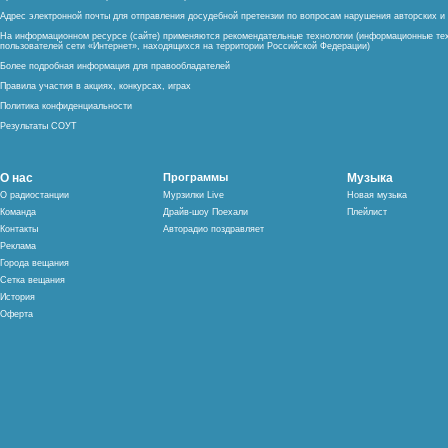
Адрес электронной почты для отправления досудебной претензии по вопросам нарушения авторских 
На информационном ресурсе (сайте) применяются рекомендательные технологии (информационные тех
пользователей сети «Интернет», находящихся на территории Российской Федерации)
Более подробная информация для правообладателей
Правила участия в акциях, конкурсах, играх
Политика конфиденциальности
Результаты СОУТ
О нас
Программы
Музыка
О радиостанции
Мурзилки Live
Новая музыка
Команда
Драйв-шоу Поехали
Плейлист
Контакты
Авторадио поздравляет
Реклама
Города вещания
Сетка вещания
История
Оферта