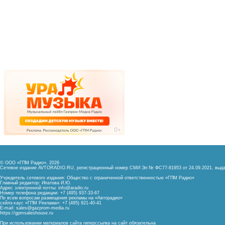
© ООО «ГПМ Радио», 2026
Сетевое издание AVTORADIO.RU, регистрационный номер
СМИ Эл № ФС77-81953 от 24.09.2021,
выда
Учредитель сетевого издания: Общество с ограниченной ответственностью «ГПМ Радио»
Главный редактор: Ипатова И.Ю.
Адрес электронной почты:
info@aradio.ru
Номер телефона редакции: +7 (495) 937-33-67
По всем вопросам размещения рекламы на «Авторадио»
сейлз-хаус «ГПМ Реклама»: +7 (495) 921-40-41
E-mail:
sales@gazprom-media.ru
https://gpmsaleshouse.ru
При использовании материалов сайта гиперссылка на сайт обязательна