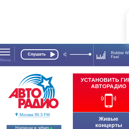
Robbie Wi
Feel
УСТАНОВИТЬ Г
АВТОРАДИО
Москва 90.3 FM
Живые
концерты
Напиши в эфир