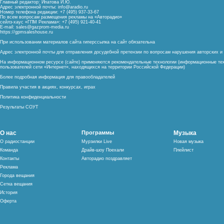
Главный редактор: Ипатова И.Ю.
Адрес электронной почты:
info@aradio.ru
Номер телефона редакции: +7 (495) 937-33-67
По всем вопросам размещения рекламы на «Авторадио»
сейлз-хаус «ГПМ Реклама»: +7 (495) 921-40-41
E-mail:
sales@gazprom-media.ru
https://gpmsaleshouse.ru
При использовании материалов сайта гиперссылка на сайт обязательна
Адрес электронной почты для отправления досудебной претензии по вопросам нарушения авторских 
На информационном ресурсе (сайте) применяются рекомендательные технологии (информационные тех
пользователей сети «Интернет», находящихся на территории Российской Федерации)
Более подробная информация для правообладателей
Правила участия в акциях, конкурсах, играх
Политика конфиденциальности
Результаты СОУТ
О нас
Программы
Музыка
О радиостанции
Мурзилки Live
Новая музыка
Команда
Драйв-шоу Поехали
Плейлист
Контакты
Авторадио поздравляет
Реклама
Города вещания
Сетка вещания
История
Оферта