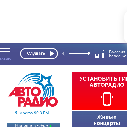
Валерия
Капельк
УСТАНОВИТЬ Г
АВТОРАДИО
Москва 90.3 FM
Живые
концерты
Напиши в эфир