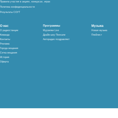
Правила участия в акциях, конкурсах, играх
Политика конфиденциальности
Результаты СОУТ
О нас
Программы
Музыка
О радиостанции
Мурзилки Live
Новая музыка
Команда
Драйв-шоу Поехали
Плейлист
Контакты
Авторадио поздравляет
Реклама
Города вещания
Сетка вещания
История
Оферта