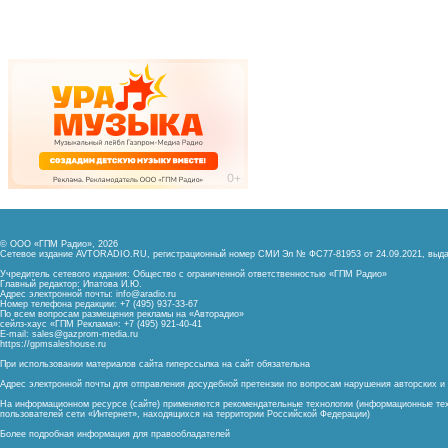
© ООО «ГПМ Радио», 2026
Сетевое издание AVTORADIO.RU, регистрационный номер
СМИ Эл № ФС77-81953 от 24.09.2021,
выда
Учредитель сетевого издания: Общество с ограниченной ответственностью «ГПМ Радио»
Главный редактор: Ипатова И.Ю.
Адрес электронной почты:
info@aradio.ru
Номер телефона редакции: +7 (495) 937-33-67
По всем вопросам размещения рекламы на «Авторадио»
сейлз-хаус «ГПМ Реклама»: +7 (495) 921-40-41
E-mail:
sales@gazprom-media.ru
https://gpmsaleshouse.ru
При использовании материалов сайта гиперссылка на сайт обязательна
Адрес электронной почты для отправления досудебной претензии по вопросам нарушения авторских 
На информационном ресурсе (сайте) применяются рекомендательные технологии (информационные тех
пользователей сети «Интернет», находящихся на территории Российской Федерации)
Более подробная информация для правообладателей