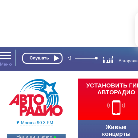
Авторади
УСТАНОВИТЬ Г
АВТОРАДИО
Москва 90.3 FM
Живые
концерты
Напиши в эфир