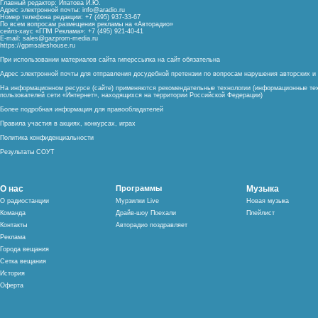
Главный редактор: Ипатова И.Ю.
Адрес электронной почты:
info@aradio.ru
Номер телефона редакции: +7 (495) 937-33-67
По всем вопросам размещения рекламы на «Авторадио»
сейлз-хаус «ГПМ Реклама»: +7 (495) 921-40-41
E-mail:
sales@gazprom-media.ru
https://gpmsaleshouse.ru
При использовании материалов сайта гиперссылка на сайт обязательна
Адрес электронной почты для отправления досудебной претензии по вопросам нарушения авторских 
На информационном ресурсе (сайте) применяются рекомендательные технологии (информационные тех
пользователей сети «Интернет», находящихся на территории Российской Федерации)
Более подробная информация для правообладателей
Правила участия в акциях, конкурсах, играх
Политика конфиденциальности
Результаты СОУТ
О нас
Программы
Музыка
О радиостанции
Мурзилки Live
Новая музыка
Команда
Драйв-шоу Поехали
Плейлист
Контакты
Авторадио поздравляет
Реклама
Города вещания
Сетка вещания
История
Оферта