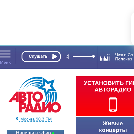
Чиж и Co
Полонез
УСТАНОВИТЬ Г
АВТОРАДИО
Москва 90.3 FM
Живые
концерты
Напиши в эфир