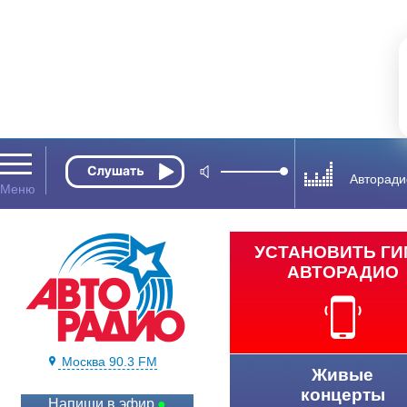
Авторади
УСТАНОВИТЬ Г
АВТОРАДИО
Москва 90.3 FM
Живые
концерты
Напиши в эфир