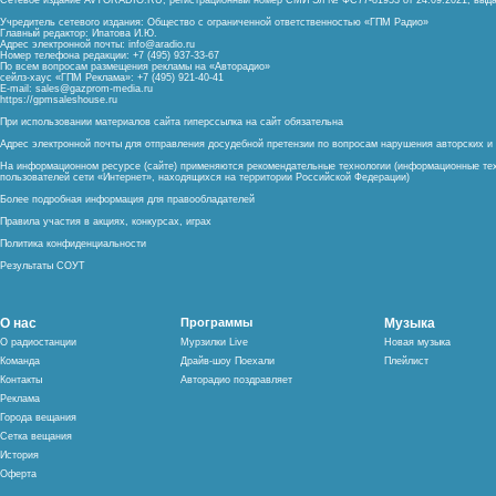
Сетевое издание AVTORADIO.RU, регистрационный номер
СМИ Эл № ФС77-81953 от 24.09.2021,
выда
Учредитель сетевого издания: Общество с ограниченной ответственностью «ГПМ Радио»
Главный редактор: Ипатова И.Ю.
Адрес электронной почты:
info@aradio.ru
Номер телефона редакции: +7 (495) 937-33-67
По всем вопросам размещения рекламы на «Авторадио»
сейлз-хаус «ГПМ Реклама»: +7 (495) 921-40-41
E-mail:
sales@gazprom-media.ru
https://gpmsaleshouse.ru
При использовании материалов сайта гиперссылка на сайт обязательна
Адрес электронной почты для отправления досудебной претензии по вопросам нарушения авторских 
На информационном ресурсе (сайте) применяются рекомендательные технологии (информационные тех
пользователей сети «Интернет», находящихся на территории Российской Федерации)
Более подробная информация для правообладателей
Правила участия в акциях, конкурсах, играх
Политика конфиденциальности
Результаты СОУТ
О нас
Программы
Музыка
О радиостанции
Мурзилки Live
Новая музыка
Команда
Драйв-шоу Поехали
Плейлист
Контакты
Авторадио поздравляет
Реклама
Города вещания
Сетка вещания
История
Оферта