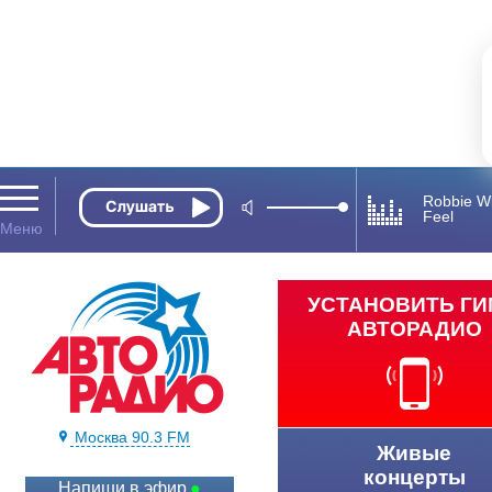
Robbie Wi
Feel
УСТАНОВИТЬ Г
АВТОРАДИО
Москва 90.3 FM
Живые
концерты
Напиши в эфир