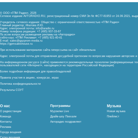
© ООО «ГПМ Радио», 2026
Сетевое издание AVTORADIO.RU, регистрационный номер
СМИ Эл № ФС77-81953 от 24.09.2021,
выда
Учредитель сетевого издания: Общество с ограниченной ответственностью «ГПМ Радио»
Главный редактор: Ипатова И.Ю.
Адрес электронной почты:
info@aradio.ru
Номер телефона редакции: +7 (495) 937-33-67
По всем вопросам размещения рекламы на «Авторадио»
сейлз-хаус «ГПМ Реклама»: +7 (495) 921-40-41
E-mail:
sales@gazprom-media.ru
https://gpmsaleshouse.ru
При использовании материалов сайта гиперссылка на сайт обязательна
Адрес электронной почты для отправления досудебной претензии по вопросам нарушения авторских 
На информационном ресурсе (сайте) применяются рекомендательные технологии (информационные тех
пользователей сети «Интернет», находящихся на территории Российской Федерации)
Более подробная информация для правообладателей
Правила участия в акциях, конкурсах, играх
Политика конфиденциальности
Результаты СОУТ
О нас
Программы
Музыка
О радиостанции
Мурзилки Live
Новая музыка
Команда
Драйв-шоу Поехали
Плейлист
Контакты
Авторадио поздравляет
Реклама
Города вещания
Сетка вещания