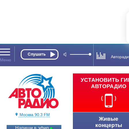
Авторади
УСТАНОВИТЬ Г
АВТОРАДИО
Москва 90.3 FM
Живые
концерты
Напиши в эфир