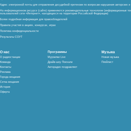
Адрес электронной почты для отправления досудебной претензии по вопросам нарушения авторских 
На информационном ресурсе (сайте) применяются рекомендательные технологии (информационные тех
пользователей сети «Интернет», находящихся на территории Российской Федерации)
Более подробная информация для правообладателей
Правила участия в акциях, конкурсах, играх
Политика конфиденциальности
Результаты СОУТ
О нас
Программы
Музыка
О радиостанции
Мурзилки Live
Новая музыка
Команда
Драйв-шоу Поехали
Плейлист
Контакты
Авторадио поздравляет
Реклама
Города вещания
Сетка вещания
История
Оферта