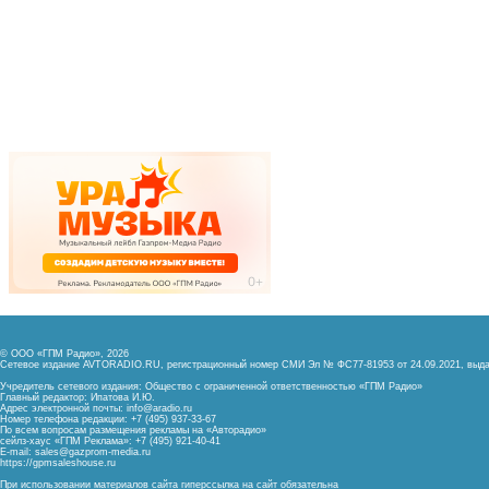
© ООО «ГПМ Радио», 2026
Сетевое издание AVTORADIO.RU, регистрационный номер
СМИ Эл № ФС77-81953 от 24.09.2021,
выда
Учредитель сетевого издания: Общество с ограниченной ответственностью «ГПМ Радио»
Главный редактор: Ипатова И.Ю.
Адрес электронной почты:
info@aradio.ru
Номер телефона редакции: +7 (495) 937-33-67
По всем вопросам размещения рекламы на «Авторадио»
сейлз-хаус «ГПМ Реклама»: +7 (495) 921-40-41
E-mail:
sales@gazprom-media.ru
https://gpmsaleshouse.ru
При использовании материалов сайта гиперссылка на сайт обязательна