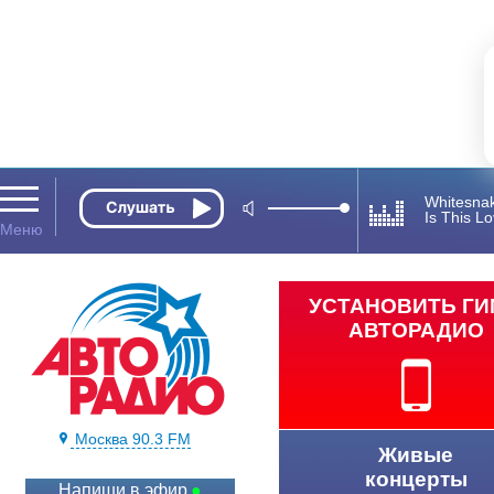
Whitesna
Is This L
УСТАНОВИТЬ Г
АВТОРАДИО
Москва 90.3 FM
Живые
концерты
Напиши в эфир