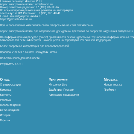
Главный редактор: Ипатова И.Ю.
Адрес электронной почты:
info@aradio.ru
Номер телефона редакции: +7 (495) 937-33-67
По всем вопросам размещения рекламы на «Авторадио»
сейлз-хаус «ГПМ Реклама»: +7 (495) 921-40-41
E-mail:
sales@gazprom-media.ru
https://gpmsaleshouse.ru
При использовании материалов сайта гиперссылка на сайт обязательна
Адрес электронной почты для отправления досудебной претензии по вопросам нарушения авторских 
На информационном ресурсе (сайте) применяются рекомендательные технологии (информационные тех
пользователей сети «Интернет», находящихся на территории Российской Федерации)
Более подробная информация для правообладателей
Правила участия в акциях, конкурсах, играх
Политика конфиденциальности
Результаты СОУТ
О нас
Программы
Музыка
О радиостанции
Мурзилки Live
Новая музыка
Команда
Драйв-шоу Поехали
Плейлист
Контакты
Авторадио поздравляет
Реклама
Города вещания
Сетка вещания
История
Оферта