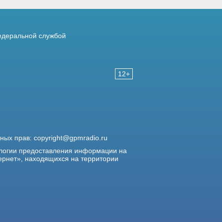
деральной службой
12+
жных прав:
copyright@gpmradio.ru
логии предоставления информации на
ернет», находящихся на территории