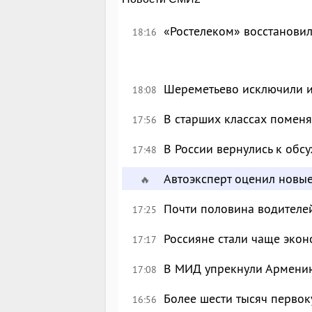
«Ростелеком» восстановил
18:16
Шереметьево исключили и
18:08
В старших классах поменя
17:56
В России вернулись к об
17:48
Автоэксперт оценил новы
🔥
Почти половина водителе
17:25
Россияне стали чаще экон
17:17
В МИД упрекнули Армению
17:08
Более шести тысяч перво
16:56