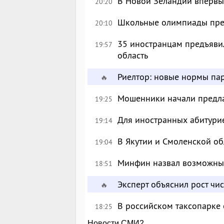
В Новой Зеландии впервые
20:20
Школьные олимпиады пре
20:10
35 иностранцам предъявил
19:57
область
Риелтор: новые нормы пар
🔥
Мошенники начали предлаг
19:25
Для иностранных абитурие
19:14
В Якутии и Смоленской об
19:04
Минфин назвал возможны
18:51
Эксперт объяснил рост чи
🔥
В российском таксопарке
18:25
Новости СМИ2