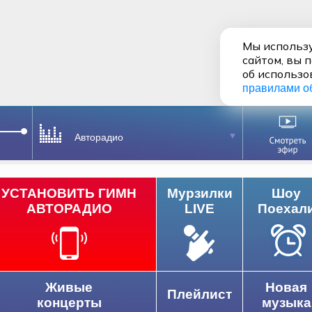
Мы использу
сайтом, вы 
об использо
правилами о
Авторадио
УСТАНОВИТЬ ГИМН
Мурзилки
Шоу
АВТОРАДИО
LIVE
Поехал
Живые
Новая
Плейлист
концерты
музыка