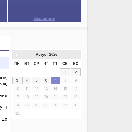
Все акции
Август
2026
ПН
ВТ
СР
ЧТ
ПТ
СБ
ВС
1
2
ов,
3
4
5
6
7
8
9
ах,
10
11
12
13
14
15
16
ния
17
18
19
20
21
22
23
24
25
26
27
28
29
30
у и
31
где