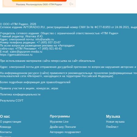
© ООО «ГПМ Радио», 2026
Сетевое издание AVTORADIO.RU, регистрационный номер
СМИ Эл № ФС77-81953 от 24.09.2021,
выда
Учредитель сетевого издания: Общество с ограниченной ответственностью «ГПМ Радио»
Главный редактор: Ипатова И.Ю.
Адрес электронной почты:
info@aradio.ru
Номер телефона редакции: +7 (495) 937-33-67
По всем вопросам размещения рекламы на «Авторадио»
сейлз-хаус «ГПМ Реклама»: +7 (495) 921-40-41
E-mail:
sales@gazprom-media.ru
https://gpmsaleshouse.ru
При использовании материалов сайта гиперссылка на сайт обязательна
Адрес электронной почты для отправления досудебной претензии по вопросам нарушения авторских 
На информационном ресурсе (сайте) применяются рекомендательные технологии (информационные тех
пользователей сети «Интернет», находящихся на территории Российской Федерации)
Более подробная информация для правообладателей
Правила участия в акциях, конкурсах, играх
Политика конфиденциальности
Результаты СОУТ
О нас
Программы
Музыка
О радиостанции
Мурзилки Live
Новая музыка
Команда
Драйв-шоу Поехали
Плейлист
Контакты
Авторадио поздравляет