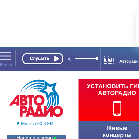
Авторади
УСТАНОВИТЬ Г
АВТОРАДИО
Москва 90.3 FM
Живые
концерты
Напиши в эфир