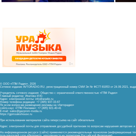
© ООО «ГПМ Радио», 2026
Сетевое издание AVTORADIO.RU, регистрационный номер
СМИ Эл № ФС77-81953 от 24.09.2021,
выда
Учредитель сетевого издания: Общество с ограниченной ответственностью «ГПМ Радио»
Главный редактор: Ипатова И.Ю.
Адрес электронной почты:
info@aradio.ru
Номер телефона редакции: +7 (495) 937-33-67
По всем вопросам размещения рекламы на «Авторадио»
сейлз-хаус «ГПМ Реклама»: +7 (495) 921-40-41
E-mail:
sales@gazprom-media.ru
https://gpmsaleshouse.ru
При использовании материалов сайта гиперссылка на сайт обязательна
Адрес электронной почты для отправления досудебной претензии по вопросам нарушения авторских 
На информационном ресурсе (сайте) применяются рекомендательные технологии (информационные тех
пользователей сети «Интернет», находящихся на территории Российской Федерации)