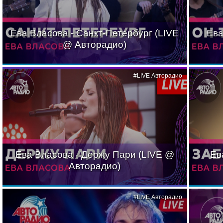
Ева Власова - Санкт-Петербург (LIVE
Ева
@ Авторадио)
#LIVE Авторадио
Ева Власова - Держу Пари (LIVE @
Ев
Авторадио)
#LIVE Авторадио