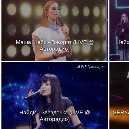
Маша Шейх - Говорят (LIVE @
Шейх
Авторадио)
#LIVE Авторадио
НайдИ - Звёздочка (LIVE @
SERYA
Авторадио)