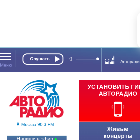
Авторади
УСТАНОВИТЬ Г
АВТОРАДИО
Москва 90.3 FM
Живые
концерты
Напиши в эфир