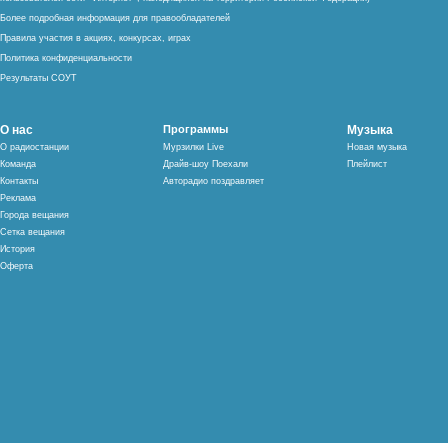
Более подробная информация для правообладателей
Правила участия в акциях, конкурсах, играх
Политика конфиденциальности
Результаты СОУТ
О нас
Программы
Музыка
О радиостанции
Мурзилки Live
Новая музыка
Команда
Драйв-шоу Поехали
Плейлист
Контакты
Авторадио поздравляет
Реклама
Города вещания
Сетка вещания
История
Оферта