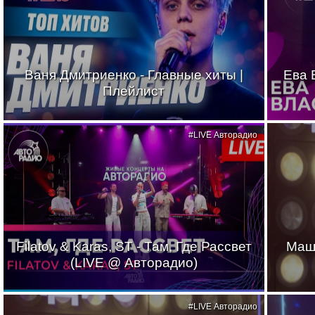
Ваня Дмитриенко - Главные хиты |
Ева 
Плейлист
#LIVE Авторадио
Filatov & Karas, ST - Там, Где Рассвет
Маш
(LIVE @ Авторадио)
#LIVE Авторадио