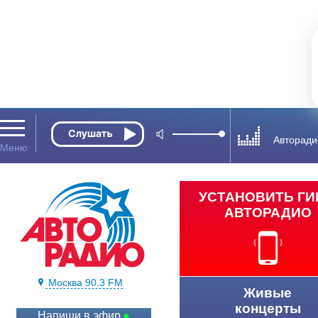
Авторади
УСТАНОВИТЬ Г
АВТОРАДИО
Москва 90.3 FM
Живые
концерты
Напиши в эфир