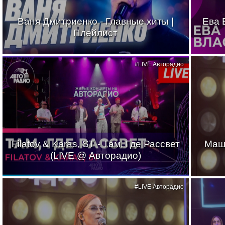
Ваня Дмитриенко - Главные хиты |
Ева 
Плейлист
#LIVE Авторадио
Filatov & Karas, ST - Там, Где Рассвет
Маш
(LIVE @ Авторадио)
#LIVE Авторадио