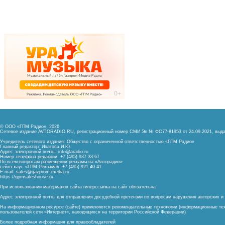
© ООО «ГПМ Радио», 2026
Сетевое издание AVTORADIO.RU, регистрационный номер
СМИ Эл № ФС77-81953 от 24.09.2021,
выда
Учредитель сетевого издания: Общество с ограниченной ответственностью «ГПМ Радио»
Главный редактор: Ипатова И.Ю.
Адрес электронной почты:
info@aradio.ru
Номер телефона редакции: +7 (495) 937-33-67
По всем вопросам размещения рекламы на «Авторадио»
сейлз-хаус «ГПМ Реклама»: +7 (495) 921-40-41
E-mail:
sales@gazprom-media.ru
https://gpmsaleshouse.ru
При использовании материалов сайта гиперссылка на сайт обязательна
Адрес электронной почты для отправления досудебной претензии по вопросам нарушения авторских 
На информационном ресурсе (сайте) применяются рекомендательные технологии (информационные тех
пользователей сети «Интернет», находящихся на территории Российской Федерации)
Более подробная информация для правообладателей