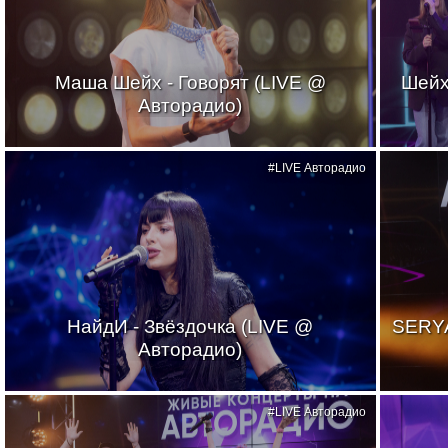
Маша Шейх - Говорят (LIVE @
Шейх
Авторадио)
#LIVE Авторадио
НайдИ - Звёздочка (LIVE @
SERYA
Авторадио)
#LIVE Авторадио