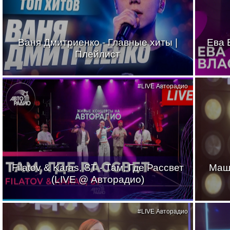
Ваня Дмитриенко - Главные хиты |
Ева 
Плейлист
#LIVE Авторадио
Filatov & Karas, ST - Там, Где Рассвет
Маш
(LIVE @ Авторадио)
#LIVE Авторадио