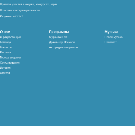
Правила участия в акциях, конкурсах, играх
Политика конфиденциальности
Результаты СОУТ
О нас
Программы
Музыка
О радиостанции
Мурзилки Live
Новая музыка
Команда
Драйв-шоу Поехали
Плейлист
Контакты
Авторадио поздравляет
Реклама
Города вещания
Сетка вещания
История
Оферта