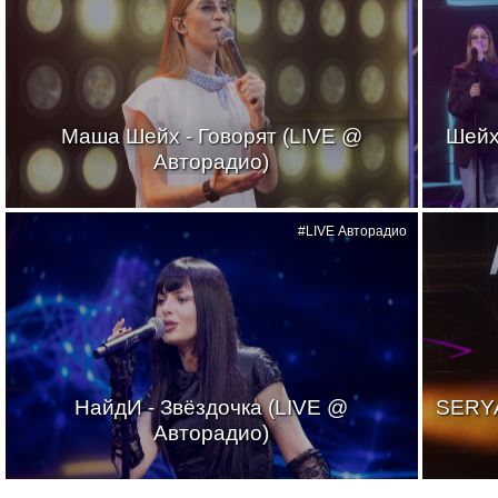
Маша Шейх - Говорят (LIVE @
Шейх
Авторадио)
#LIVE Авторадио
НайдИ - Звёздочка (LIVE @
SERYA
Авторадио)