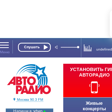
undefined
УСТАНОВИТЬ Г
АВТОРАДИО
Москва 90.3 FM
Живые
концерты
Напиши в эфир