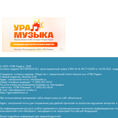
© ООО «ГПМ Радио», 2026
Сетевое издание AVTORADIO.RU, регистрационный номер
СМИ Эл № ФС77-81953 от 24.09.2021,
выда
Учредитель сетевого издания: Общество с ограниченной ответственностью «ГПМ Радио»
Главный редактор: Ипатова И.Ю.
Адрес электронной почты:
info@aradio.ru
Номер телефона редакции: +7 (495) 937-33-67
По всем вопросам размещения рекламы на «Авторадио»
сейлз-хаус «ГПМ Реклама»: +7 (495) 921-40-41
E-mail:
sales@gazprom-media.ru
https://gpmsaleshouse.ru
При использовании материалов сайта гиперссылка на сайт обязательна
Адрес электронной почты для отправления досудебной претензии по вопросам нарушения авторских 
На информационном ресурсе (сайте) применяются рекомендательные технологии (информационные тех
пользователей сети «Интернет», находящихся на территории Российской Федерации)
Более подробная информация для правообладателей