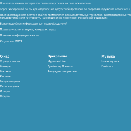
При использовании материалов сайта гиперссылка на сайт обязательна
Адрес электронной почты для отправления досудебной претензии по вопросам нарушения авторских 
На информационном ресурсе (сайте) применяются рекомендательные технологии (информационные тех
пользователей сети «Интернет», находящихся на территории Российской Федерации)
Более подробная информация для правообладателей
Правила участия в акциях, конкурсах, играх
Политика конфиденциальности
Результаты СОУТ
О нас
Программы
Музыка
О радиостанции
Мурзилки Live
Новая музыка
Команда
Драйв-шоу Поехали
Плейлист
Контакты
Авторадио поздравляет
Реклама
Города вещания
Сетка вещания
История
Оферта