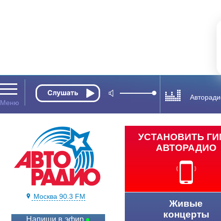
Авторади
УСТАНОВИТЬ Г
АВТОРАДИО
Москва 90.3 FM
Живые
концерты
Напиши в эфир