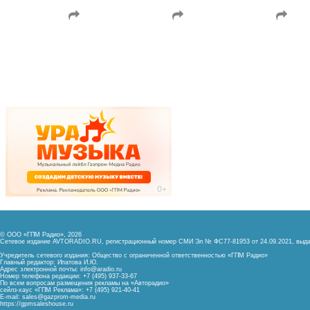
© ООО «ГПМ Радио», 2026
Сетевое издание AVTORADIO.RU, регистрационный номер
СМИ Эл № ФС77-81953 от 24.09.2021,
выда
Учредитель сетевого издания: Общество с ограниченной ответственностью «ГПМ Радио»
Главный редактор: Ипатова И.Ю.
Адрес электронной почты:
info@aradio.ru
Номер телефона редакции: +7 (495) 937-33-67
По всем вопросам размещения рекламы на «Авторадио»
сейлз-хаус «ГПМ Реклама»: +7 (495) 921-40-41
E-mail:
sales@gazprom-media.ru
https://gpmsaleshouse.ru