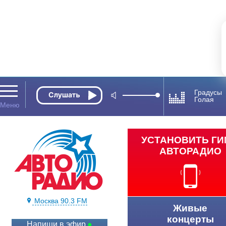
Градусы
Голая
УСТАНОВИТЬ Г
АВТОРАДИО
Москва 90.3 FM
Живые
концерты
Напиши в эфир