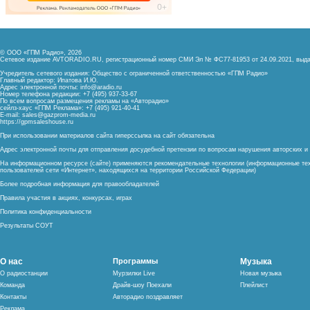
© ООО «ГПМ Радио», 2026
Сетевое издание AVTORADIO.RU, регистрационный номер
СМИ Эл № ФС77-81953 от 24.09.2021,
выда
Учредитель сетевого издания: Общество с ограниченной ответственностью «ГПМ Радио»
Главный редактор: Ипатова И.Ю.
Адрес электронной почты:
info@aradio.ru
Номер телефона редакции: +7 (495) 937-33-67
По всем вопросам размещения рекламы на «Авторадио»
сейлз-хаус «ГПМ Реклама»: +7 (495) 921-40-41
E-mail:
sales@gazprom-media.ru
https://gpmsaleshouse.ru
При использовании материалов сайта гиперссылка на сайт обязательна
Адрес электронной почты для отправления досудебной претензии по вопросам нарушения авторских 
На информационном ресурсе (сайте) применяются рекомендательные технологии (информационные тех
пользователей сети «Интернет», находящихся на территории Российской Федерации)
Более подробная информация для правообладателей
Правила участия в акциях, конкурсах, играх
Политика конфиденциальности
Результаты СОУТ
О нас
Программы
Музыка
О радиостанции
Мурзилки Live
Новая музыка
Команда
Драйв-шоу Поехали
Плейлист
Контакты
Авторадио поздравляет
Реклама