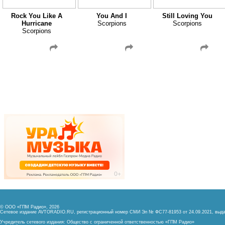
Rock You Like A
You And I
Still Loving You
Hurricane
Scorpions
Scorpions
Scorpions
© ООО «ГПМ Радио», 2026
Сетевое издание AVTORADIO.RU, регистрационный номер
СМИ Эл № ФС77-81953 от 24.09.2021,
выда
Учредитель сетевого издания: Общество с ограниченной ответственностью «ГПМ Радио»