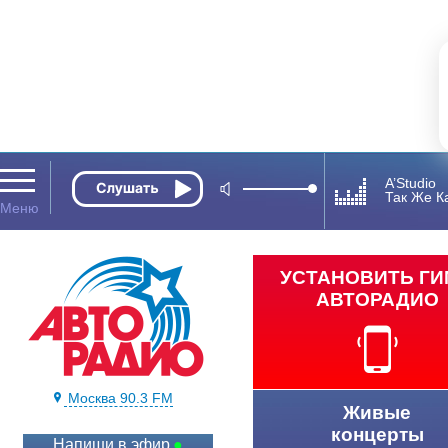
A’Studio
Так Же К
УСТАНОВИТЬ Г
АВТОРАДИО
Москва 90.3 FM
Живые
концерты
Напиши в эфир