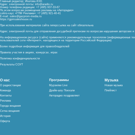
Главный редактор: Ипатова И.Ю.
Адрес электронной почты:
info@aradio.ru
Номер телефона редакции: +7 (495) 937-33-67
По всем вопросам размещения рекламы на «Авторадио»
сейлз-хаус «ГПМ Реклама»: +7 (495) 921-40-41
E-mail:
sales@gazprom-media.ru
https://gpmsaleshouse.ru
При использовании материалов сайта гиперссылка на сайт обязательна
Адрес электронной почты для отправления досудебной претензии по вопросам нарушения авторских 
На информационном ресурсе (сайте) применяются рекомендательные технологии (информационные тех
пользователей сети «Интернет», находящихся на территории Российской Федерации)
Более подробная информация для правообладателей
Правила участия в акциях, конкурсах, играх
Политика конфиденциальности
Результаты СОУТ
О нас
Программы
Музыка
О радиостанции
Мурзилки Live
Новая музыка
Команда
Драйв-шоу Поехали
Плейлист
Контакты
Авторадио поздравляет
Реклама
Города вещания
Сетка вещания
История
Оферта