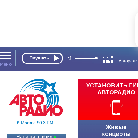
Авторади
УСТАНОВИТЬ Г
АВТОРАДИО
Москва 90.3 FM
Живые
концерты
Напиши в эфир