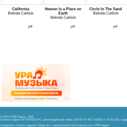
California
Heaven Is a Place on
Circle In The Sand
Belinda Carlisle
Earth
Belinda Carlisle
Belinda Carlisle
© ООО «ГПМ Радио», 2026
Сетевое издание AVTORADIO.RU, регистрационный номер
СМИ Эл № ФС77-81953 от 24.09.2021,
выда
Учредитель сетевого издания: Общество с ограниченной ответственностью «ГПМ Радио»