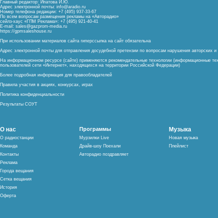
Главный редактор: Ипатова И.Ю.
Адрес электронной почты:
info@aradio.ru
Номер телефона редакции: +7 (495) 937-33-67
По всем вопросам размещения рекламы на «Авторадио»
сейлз-хаус «ГПМ Реклама»: +7 (495) 921-40-41
E-mail:
sales@gazprom-media.ru
https://gpmsaleshouse.ru
При использовании материалов сайта гиперссылка на сайт обязательна
Адрес электронной почты для отправления досудебной претензии по вопросам нарушения авторских 
На информационном ресурсе (сайте) применяются рекомендательные технологии (информационные тех
пользователей сети «Интернет», находящихся на территории Российской Федерации)
Более подробная информация для правообладателей
Правила участия в акциях, конкурсах, играх
Политика конфиденциальности
Результаты СОУТ
О нас
Программы
Музыка
О радиостанции
Мурзилки Live
Новая музыка
Команда
Драйв-шоу Поехали
Плейлист
Контакты
Авторадио поздравляет
Реклама
Города вещания
Сетка вещания
История
Оферта