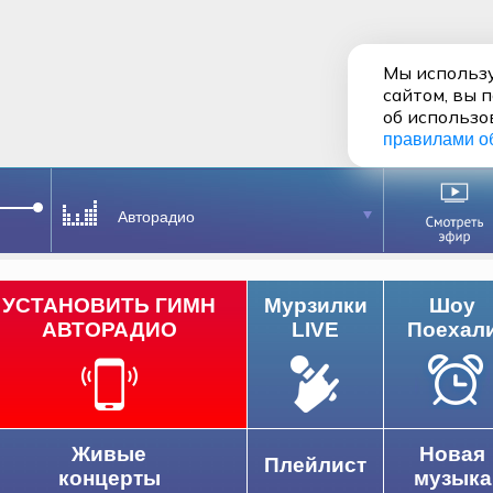
Мы использу
сайтом, вы 
об использо
правилами о
Авторадио
УСТАНОВИТЬ ГИМН
Мурзилки
Шоу
АВТОРАДИО
LIVE
Поехал
Живые
Новая
Плейлист
концерты
музыка