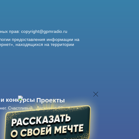
жных прав:
copyright@gpmradio.ru
логии предоставления информации на
ернет», находящихся на территории
 и конкурсы
Проекты
нег. Счастливый
Дискотека 80-х
Живые концерты
Журнал Авторадио
Авторадио
в смартфоне