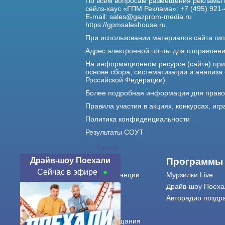
По всем вопросам размещения рекламы 
сейлз-хаус «ГПМ Реклама»: +7 (495) 921-
E-mail:
sales@gazprom-media.ru
https://gpmsaleshouse.ru
При использовании материалов сайта гип
Адрес электронной почты для отправлен
На информационном ресурсе (сайте) пр
основе сбора, систематизации и анализа
Российской Федерации)
Более подробная информация для прав
Правила участия в акциях, конкурсах, игр
Политика конфиденциальности
Результаты СОУТ
Скрыть
Драйв-шоу Поехали
О нас
Программы
Сейчас в эфире
О радиостанции
Мурзилки Live
Команда
Драйв-шоу Поеха
Контакты
Авторадио поздр
Реклама
Города вещания