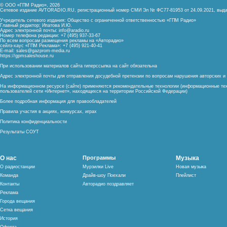
© ООО «ГПМ Радио», 2026
Сетевое издание AVTORADIO.RU, регистрационный номер
СМИ Эл № ФС77-81953 от 24.09.2021,
выда
Учредитель сетевого издания: Общество с ограниченной ответственностью «ГПМ Радио»
Главный редактор: Ипатова И.Ю.
Адрес электронной почты:
info@aradio.ru
Номер телефона редакции: +7 (495) 937-33-67
По всем вопросам размещения рекламы на «Авторадио»
сейлз-хаус «ГПМ Реклама»: +7 (495) 921-40-41
E-mail:
sales@gazprom-media.ru
https://gpmsaleshouse.ru
При использовании материалов сайта гиперссылка на сайт обязательна
Адрес электронной почты для отправления досудебной претензии по вопросам нарушения авторских 
На информационном ресурсе (сайте) применяются рекомендательные технологии (информационные тех
пользователей сети «Интернет», находящихся на территории Российской Федерации)
Более подробная информация для правообладателей
Правила участия в акциях, конкурсах, играх
Политика конфиденциальности
Результаты СОУТ
О нас
Программы
Музыка
О радиостанции
Мурзилки Live
Новая музыка
Команда
Драйв-шоу Поехали
Плейлист
Контакты
Авторадио поздравляет
Реклама
Города вещания
Сетка вещания
История