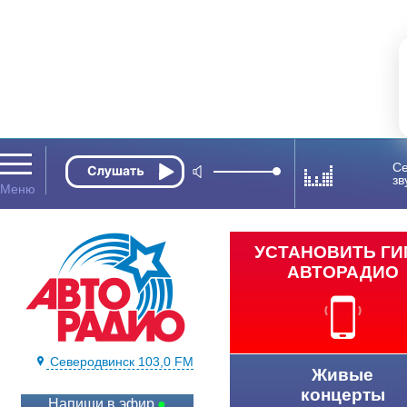
Се
зв
УСТАНОВИТЬ Г
АВТОРАДИО
Северодвинск 103,0 FM
Живые
концерты
Напиши в эфир