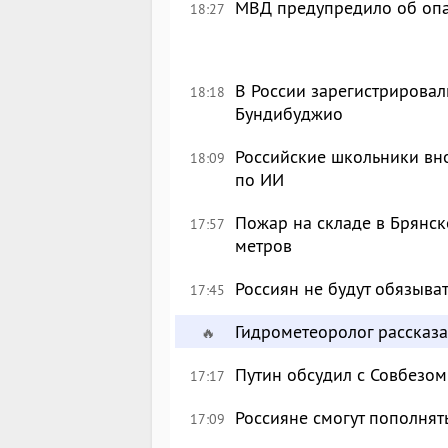
МВД предупредило об опа
18:27
В России зарегистрировал
18:18
Бундибуджио
Российские школьники вн
18:09
по ИИ
Пожар на складе в Брянск
17:57
метров
Россиян не будут обязыва
17:45
Гидрометеоролог рассказа
🔥
Путин обсудил с Совбезом
17:17
Россияне смогут пополнят
17:09