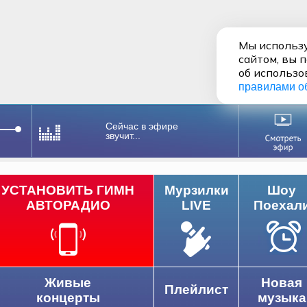
Мы использу
сайтом, вы 
об использо
правилами о
Сейчас в эфире
звучит...
УСТАНОВИТЬ ГИМН
Мурзилки
Шоу
АВТОРАДИО
LIVE
Поехал
Живые
Новая
Плейлист
концерты
музыка