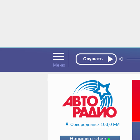
Северодвинск 103,0 FM
Напиши в эфир