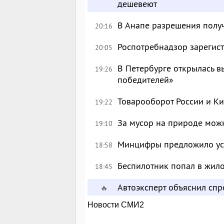
дешевеют
В Анапе разрешения полу
20:16
Роспотребнадзор зарегист
20:05
В Петербурге открылась в
19:26
победителей»
Товарооборот России и Ки
19:22
За мусор на природе можн
19:10
Минцифры предложило уси
18:58
Беспилотник попал в жил
18:45
Автоэксперт объяснил сп
🔥
Новости СМИ2