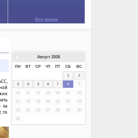
Все акции
Август
2026
ПН
ВТ
СР
ЧТ
ПТ
СБ
ВС
1
2
СС,
3
4
5
6
7
8
9
ьной
ских
10
11
12
13
14
15
16
лать
17
18
19
20
21
22
23
- за
24
25
26
27
28
29
30
, то
31