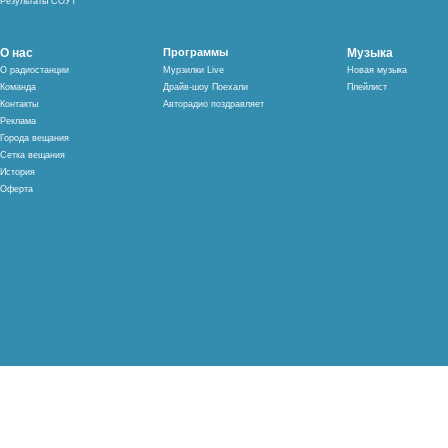
Результаты СОУТ
О нас
Программы
Музыка
О радиостанции
Мурзилки Live
Новая музыка
Команда
Драйв-шоу Поехали
Плейлист
Контакты
Авторадио поздравляет
Реклама
Города вещания
Сетка вещания
История
Оферта