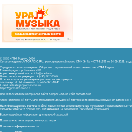
© ООО «ГПМ Радио», 2026
Сетевое издание AVTORADIO.RU, регистрационный номер
СМИ Эл № ФС77-81953 от 24.09.2021,
выда
Учредитель сетевого издания: Общество с ограниченной ответственностью «ГПМ Радио»
Главный редактор: Ипатова И.Ю.
Адрес электронной почты:
info@aradio.ru
Номер телефона редакции: +7 (495) 937-33-67
По всем вопросам размещения рекламы на «Авторадио»
сейлз-хаус «ГПМ Реклама»: +7 (495) 921-40-41
E-mail:
sales@gazprom-media.ru
https://gpmsaleshouse.ru
При использовании материалов сайта гиперссылка на сайт обязательна
Адрес электронной почты для отправления досудебной претензии по вопросам нарушения авторских 
На информационном ресурсе (сайте) применяются рекомендательные технологии (информационные тех
пользователей сети «Интернет», находящихся на территории Российской Федерации)
Более подробная информация для правообладателей
Правила участия в акциях, конкурсах, играх
Политика конфиденциальности