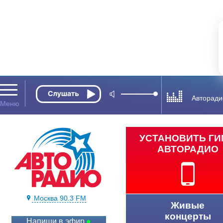
Авторади
УСТАНОВИТЬ Г
АВТОРАДИО
Москва 90.3 FM
Живые
концерты
Напиши в эфир