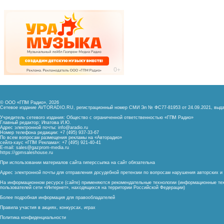
© ООО «ГПМ Радио», 2026
Сетевое издание AVTORADIO.RU, регистрационный номер
СМИ Эл № ФС77-81953 от 24.09.2021,
выда
Учредитель сетевого издания: Общество с ограниченной ответственностью «ГПМ Радио»
Главный редактор: Ипатова И.Ю.
Адрес электронной почты:
info@aradio.ru
Номер телефона редакции: +7 (495) 937-33-67
По всем вопросам размещения рекламы на «Авторадио»
сейлз-хаус «ГПМ Реклама»: +7 (495) 921-40-41
E-mail:
sales@gazprom-media.ru
https://gpmsaleshouse.ru
При использовании материалов сайта гиперссылка на сайт обязательна
Адрес электронной почты для отправления досудебной претензии по вопросам нарушения авторских 
На информационном ресурсе (сайте) применяются рекомендательные технологии (информационные тех
пользователей сети «Интернет», находящихся на территории Российской Федерации)
Более подробная информация для правообладателей
Правила участия в акциях, конкурсах, играх
Политика конфиденциальности