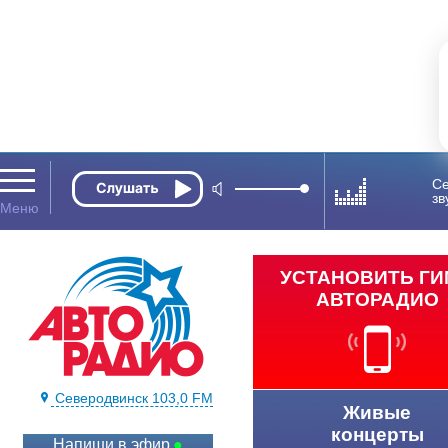
Се
зв
УСТАНОВИТЬ Г
АВТОРАДИО
Северодвинск 103,0 FM
Живые
концерты
Напиши в эфир