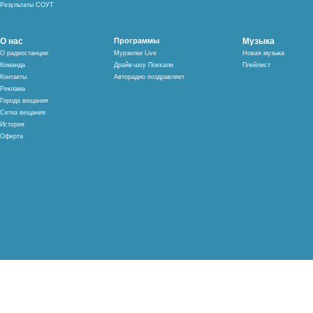
Результаты СОУТ
О нас
Программы
Музыка
О радиостанции
Мурзилки Live
Новая музыка
Команда
Драйв-шоу Поехали
Плейлист
Контакты
Авторадио поздравляет
Реклама
Города вещания
Сетка вещания
История
Оферта