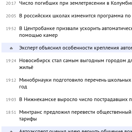
Число погибших при землетрясении в Колумби
20:17
В российских школах изменится программа п
20:05
В Центробанке призвали ускорить автоматичес
19:52
помощью камер
Эксперт объяснил особенности крепления авт
🔥
Новосибирск стал самым выгодным городом дл
19:24
жильё
Минобрнауки подготовило перечень школьных
19:12
год
В Нижнекамске выросло число пострадавших п
19:03
Минтранс предложил перевести общественный 
18:51
тарифы
Автоэксперт оценил идею вернуть обучение в
🔥