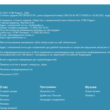
© ООО «ГПМ Радио», 2026
Сетевое издание AVTORADIO.RU, регистрационный номер
СМИ Эл № ФС77-81953 от 24.09.2021,
выда
Учредитель сетевого издания: Общество с ограниченной ответственностью «ГПМ Радио»
Главный редактор: Ипатова И.Ю.
Адрес электронной почты:
info@aradio.ru
Номер телефона редакции: +7 (495) 937-33-67
По всем вопросам размещения рекламы на «Авторадио»
сейлз-хаус «ГПМ Реклама»: +7 (495) 921-40-41
E-mail:
sales@gazprom-media.ru
https://gpmsaleshouse.ru
При использовании материалов сайта гиперссылка на сайт обязательна
Адрес электронной почты для отправления досудебной претензии по вопросам нарушения авторских 
На информационном ресурсе (сайте) применяются рекомендательные технологии (информационные тех
пользователей сети «Интернет», находящихся на территории Российской Федерации)
Более подробная информация для правообладателей
Правила участия в акциях, конкурсах, играх
Политика конфиденциальности
Результаты СОУТ
О нас
Программы
Музыка
О радиостанции
Мурзилки Live
Новая музыка
Команда
Драйв-шоу Поехали
Плейлист
Контакты
Авторадио поздравляет
Реклама
Города вещания