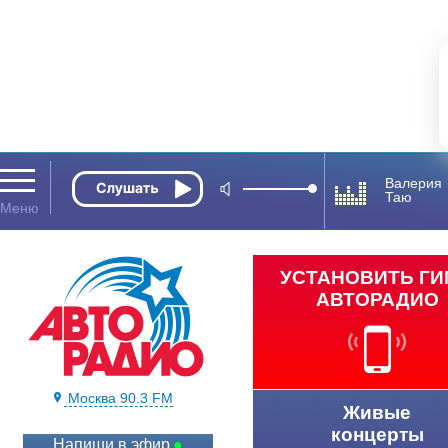
Валерия
Таю
УСТАНОВИТЬ Г
АВТОРАДИО
Москва 90.3 FM
Живые
концерты
Напиши в эфир