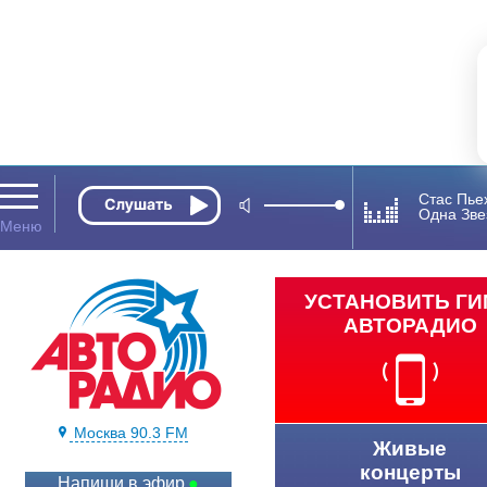
Стас Пье
Одна Зве
УСТАНОВИТЬ Г
АВТОРАДИО
Москва 90.3 FM
Живые
концерты
Напиши в эфир