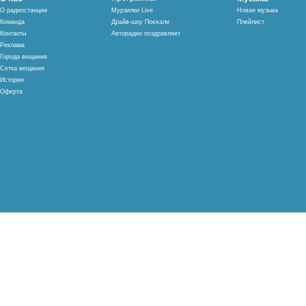
О радиостанции
Мурзилки Live
Новая музыка
Команда
Драйв-шоу Поехали
Плейлист
Контакты
Авторадио поздравляет
Реклама
Города вещания
Сетка вещания
История
Оферта