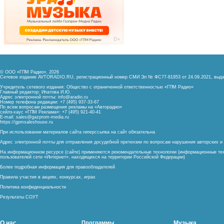
© ООО «ГПМ Радио», 2026
Сетевое издание AVTORADIO.RU, регистрационный номер
СМИ Эл № ФС77-81953 от 24.09.2021,
выда
Учредитель сетевого издания: Общество с ограниченной ответственностью «ГПМ Радио»
Главный редактор: Ипатова И.Ю.
Адрес электронной почты:
info@aradio.ru
Номер телефона редакции: +7 (495) 937-33-67
По всем вопросам размещения рекламы на «Авторадио»
сейлз-хаус «ГПМ Реклама»: +7 (495) 921-40-41
E-mail:
sales@gazprom-media.ru
https://gpmsaleshouse.ru
При использовании материалов сайта гиперссылка на сайт обязательна
Адрес электронной почты для отправления досудебной претензии по вопросам нарушения авторских 
На информационном ресурсе (сайте) применяются рекомендательные технологии (информационные тех
пользователей сети «Интернет», находящихся на территории Российской Федерации)
Более подробная информация для правообладателей
Правила участия в акциях, конкурсах, играх
Политика конфиденциальности
Результаты СОУТ
О нас
Программы
Музыка