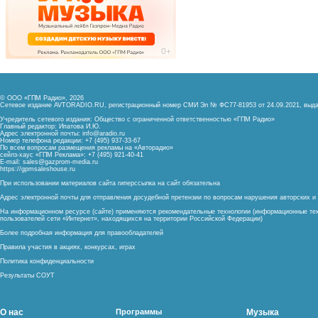
© ООО «ГПМ Радио», 2026
Сетевое издание AVTORADIO.RU, регистрационный номер
СМИ Эл № ФС77-81953 от 24.09.2021,
выда
Учредитель сетевого издания: Общество с ограниченной ответственностью «ГПМ Радио»
Главный редактор: Ипатова И.Ю.
Адрес электронной почты:
info@aradio.ru
Номер телефона редакции: +7 (495) 937-33-67
По всем вопросам размещения рекламы на «Авторадио»
сейлз-хаус «ГПМ Реклама»: +7 (495) 921-40-41
E-mail:
sales@gazprom-media.ru
https://gpmsaleshouse.ru
При использовании материалов сайта гиперссылка на сайт обязательна
Адрес электронной почты для отправления досудебной претензии по вопросам нарушения авторских 
На информационном ресурсе (сайте) применяются рекомендательные технологии (информационные тех
пользователей сети «Интернет», находящихся на территории Российской Федерации)
Более подробная информация для правообладателей
Правила участия в акциях, конкурсах, играх
Политика конфиденциальности
Результаты СОУТ
О нас
Программы
Музыка