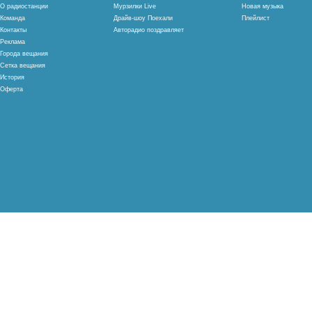
О радиостанции
Мурзилки Live
Новая музыка
Команда
Драйв-шоу Поехали
Плейлист
Контакты
Авторадио поздравляет
Реклама
Города вещания
Сетка вещания
История
Оферта