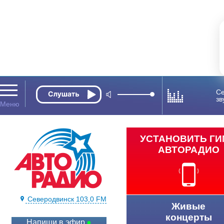
Се
зв
УСТАНОВИТЬ Г
АВТОРАДИО
Северодвинск 103,0 FM
Живые
концерты
Напиши в эфир