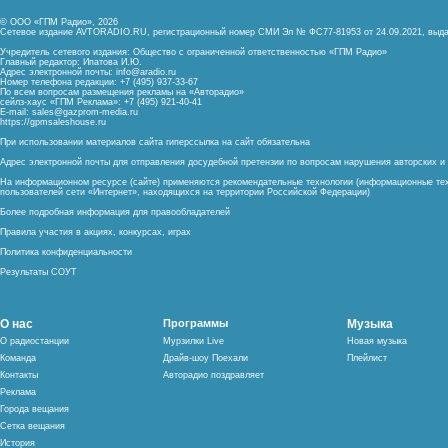
© ООО «ГПМ Радио», 2026
Сетевое издание AVTORADIO.RU, регистрационный номер
СМИ Эл № ФС77-81953 от 24.09.2021,
выда
Учредитель сетевого издания: Общество с ограниченной ответственностью «ГПМ Радио»
Главный редактор: Ипатова И.Ю.
Адрес электронной почты:
info@aradio.ru
Номер телефона редакции: +7 (495) 937-33-67
По всем вопросам размещения рекламы на «Авторадио»
сейлз-хаус «ГПМ Реклама»: +7 (495) 921-40-41
E-mail:
sales@gazprom-media.ru
https://gpmsaleshouse.ru
При использовании материалов сайта гиперссылка на сайт обязательна
Адрес электронной почты для отправления досудебной претензии по вопросам нарушения авторских 
На информационном ресурсе (сайте) применяются рекомендательные технологии (информационные тех
пользователей сети «Интернет», находящихся на территории Российской Федерации)
Более подробная информация для правообладателей
Правила участия в акциях, конкурсах, играх
Политика конфиденциальности
Результаты СОУТ
О нас
Программы
Музыка
О радиостанции
Мурзилки Live
Новая музыка
Команда
Драйв-шоу Поехали
Плейлист
Контакты
Авторадио поздравляет
Реклама
Города вещания
Сетка вещания
История