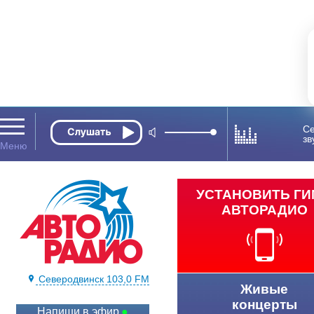
Се
зв
УСТАНОВИТЬ Г
АВТОРАДИО
Северодвинск 103,0 FM
Живые
концерты
Напиши в эфир