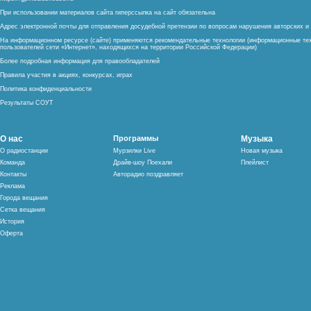
При использовании материалов сайта гиперссылка на сайт обязательна
Адрес электронной почты для отправления досудебной претензии по вопросам нарушения авторских 
На информационном ресурсе (сайте) применяются рекомендательные технологии (информационные тех
пользователей сети «Интернет», находящихся на территории Российской Федерации)
Более подробная информация для правообладателей
Правила участия в акциях, конкурсах, играх
Политика конфиденциальности
Результаты СОУТ
О нас
Программы
Музыка
О радиостанции
Мурзилки Live
Новая музыка
Команда
Драйв-шоу Поехали
Плейлист
Контакты
Авторадио поздравляет
Реклама
Города вещания
Сетка вещания
История
Оферта