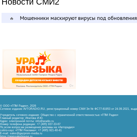
Новости СМИ2
Мошенники маскируют вирусы под обновления
🔥
© ООО «ГПМ Радио», 2026
Сетевое издание AVTORADIO.RU, регистрационный номер
СМИ Эл № ФС77-81953 от 24.09.2021,
выда
Учредитель сетевого издания: Общество с ограниченной ответственностью «ГПМ Радио»
Главный редактор: Ипатова И.Ю.
Адрес электронной почты:
info@aradio.ru
Номер телефона редакции: +7 (495) 937-33-67
По всем вопросам размещения рекламы на «Авторадио»
сейлз-хаус «ГПМ Реклама»: +7 (495) 921-40-41
E-mail:
sales@gazprom-media.ru
https://gpmsaleshouse.ru