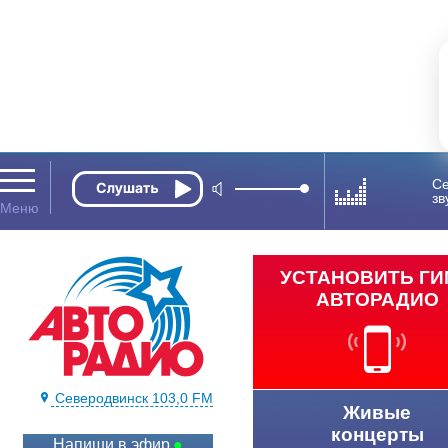
Се
зв
УСТАНОВИТЬ Г
АВТОРАДИО
Северодвинск 103,0 FM
Живые
концерты
Напиши в эфир