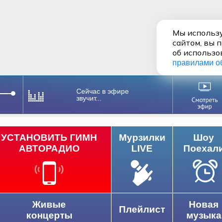
Мы использу
сайтом, вы 
об использо
правилами о
Сейчас в эфире
звучит...
УСТАНОВИТЬ ГИМН
Мурзилки
Шоу
АВТОРАДИО
LIVE
Поехал
Живые
Новая
Плейлист
концерты
музыка