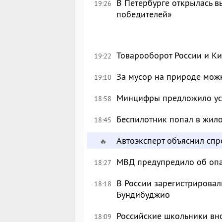
В Петербурге открылась в
19:26
победителей»
Товарооборот России и Ки
19:22
За мусор на природе можн
19:10
Минцифры предложило уси
18:58
Беспилотник попал в жил
18:45
Автоэксперт объяснил сп
🔥
МВД предупредило об опа
18:27
В России зарегистрировал
18:18
Бундибуджио
Российские школьники вн
18:09