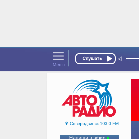
Северодвинск 103,0 FM
Напиши в эфир