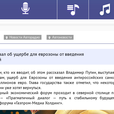
Новости Авторадио
Автоновости
зал об ущербе для еврозоны от введения
й
, кто их вводит, об этом рассказал Владимир Путин, выступа
ам, ущерб для Еврозоны от введения антироссийских санк
иллионов евро. Глава государства также отметил, что некот
и уже хотят вернуться.
дный экономический форум проходит в северной столице п
 — «Прагматичный диалог — путь к стабильному будущем
форума «Газпром-Медиа Холдинг».