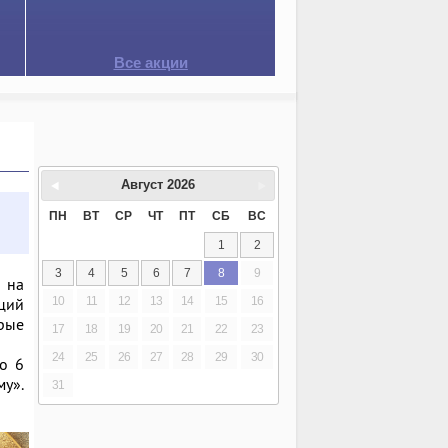
Все акции
Август
2026
ПН
ВТ
СР
ЧТ
ПТ
СБ
ВС
1
2
3
4
5
6
7
8
9
я на
10
11
12
13
14
15
16
ций
орые
17
18
19
20
21
22
23
24
25
26
27
28
29
30
о 6
у».
31