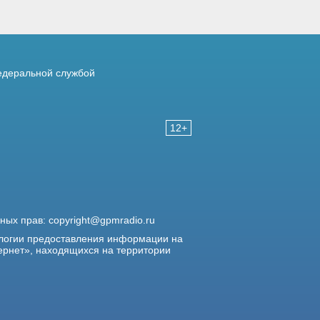
деральной службой
12+
жных прав:
copyright@gpmradio.ru
логии предоставления информации на
ернет», находящихся на территории