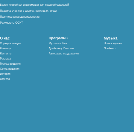
Более подробная информация для правообладателей
Правила участия в акциях, конкурсах, играх
Политика конфиденциальности
Результаты СОУТ
О нас
Программы
Музыка
О радиостанции
Мурзилки Live
Новая музыка
Команда
Драйв-шоу Поехали
Плейлист
Контакты
Авторадио поздравляет
Реклама
Города вещания
Сетка вещания
История
Оферта