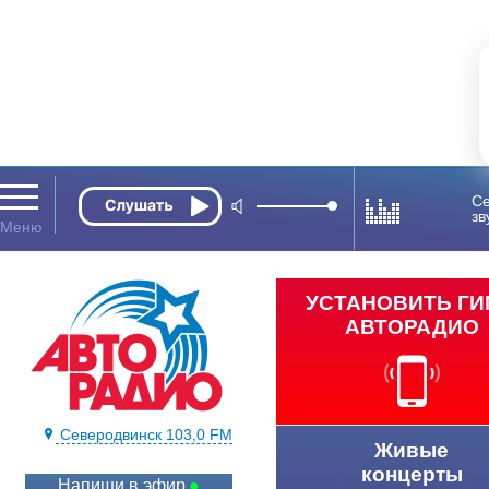
Се
зв
УСТАНОВИТЬ Г
АВТОРАДИО
Северодвинск 103,0 FM
Живые
концерты
Напиши в эфир