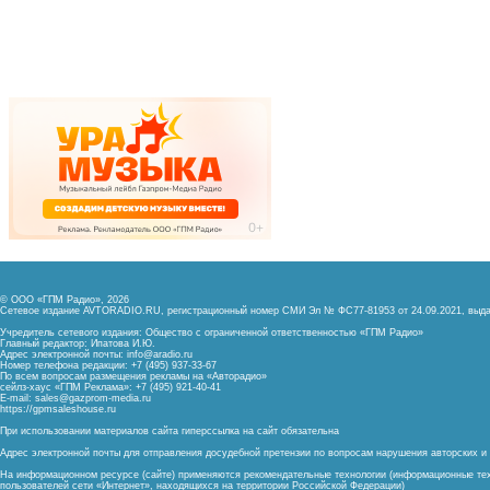
© ООО «ГПМ Радио», 2026
Сетевое издание AVTORADIO.RU, регистрационный номер
СМИ Эл № ФС77-81953 от 24.09.2021,
выда
Учредитель сетевого издания: Общество с ограниченной ответственностью «ГПМ Радио»
Главный редактор: Ипатова И.Ю.
Адрес электронной почты:
info@aradio.ru
Номер телефона редакции: +7 (495) 937-33-67
По всем вопросам размещения рекламы на «Авторадио»
сейлз-хаус «ГПМ Реклама»: +7 (495) 921-40-41
E-mail:
sales@gazprom-media.ru
https://gpmsaleshouse.ru
При использовании материалов сайта гиперссылка на сайт обязательна
Адрес электронной почты для отправления досудебной претензии по вопросам нарушения авторских 
На информационном ресурсе (сайте) применяются рекомендательные технологии (информационные тех
пользователей сети «Интернет», находящихся на территории Российской Федерации)