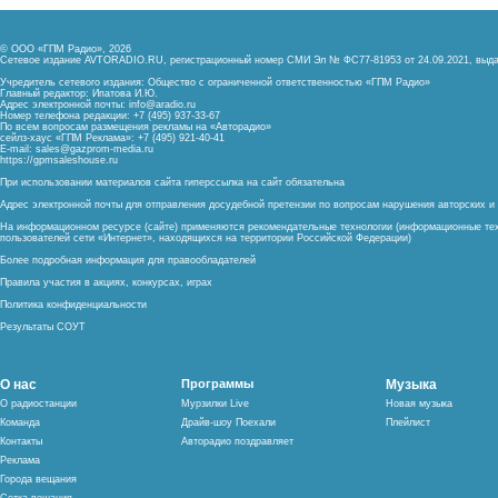
© ООО «ГПМ Радио», 2026
Сетевое издание AVTORADIO.RU, регистрационный номер
СМИ Эл № ФС77-81953 от 24.09.2021,
выда
Учредитель сетевого издания: Общество с ограниченной ответственностью «ГПМ Радио»
Главный редактор: Ипатова И.Ю.
Адрес электронной почты:
info@aradio.ru
Номер телефона редакции: +7 (495) 937-33-67
По всем вопросам размещения рекламы на «Авторадио»
сейлз-хаус «ГПМ Реклама»: +7 (495) 921-40-41
E-mail:
sales@gazprom-media.ru
https://gpmsaleshouse.ru
При использовании материалов сайта гиперссылка на сайт обязательна
Адрес электронной почты для отправления досудебной претензии по вопросам нарушения авторских 
На информационном ресурсе (сайте) применяются рекомендательные технологии (информационные тех
пользователей сети «Интернет», находящихся на территории Российской Федерации)
Более подробная информация для правообладателей
Правила участия в акциях, конкурсах, играх
Политика конфиденциальности
Результаты СОУТ
О нас
Программы
Музыка
О радиостанции
Мурзилки Live
Новая музыка
Команда
Драйв-шоу Поехали
Плейлист
Контакты
Авторадио поздравляет
Реклама
Города вещания