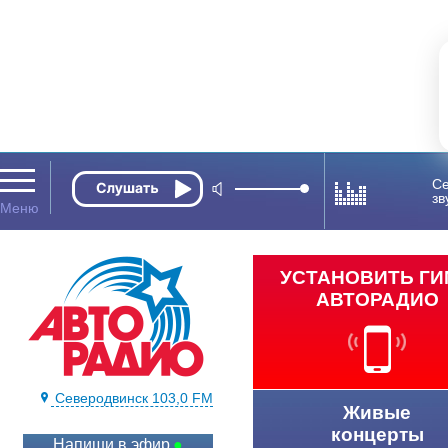
Се
зв
УСТАНОВИТЬ Г
АВТОРАДИО
Северодвинск 103,0 FM
Живые
концерты
Напиши в эфир