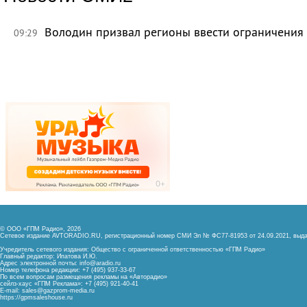
Володин призвал регионы ввести ограничения
09:29
© ООО «ГПМ Радио», 2026
Сетевое издание AVTORADIO.RU, регистрационный номер
СМИ Эл № ФС77-81953 от 24.09.2021,
выда
Учредитель сетевого издания: Общество с ограниченной ответственностью «ГПМ Радио»
Главный редактор: Ипатова И.Ю.
Адрес электронной почты:
info@aradio.ru
Номер телефона редакции: +7 (495) 937-33-67
По всем вопросам размещения рекламы на «Авторадио»
сейлз-хаус «ГПМ Реклама»: +7 (495) 921-40-41
E-mail:
sales@gazprom-media.ru
https://gpmsaleshouse.ru