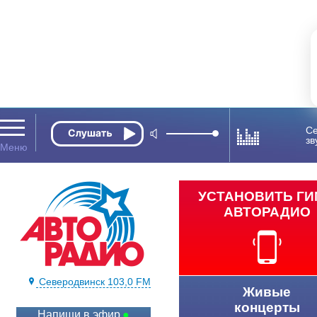
Се
зв
УСТАНОВИТЬ Г
АВТОРАДИО
Северодвинск 103,0 FM
Живые
концерты
Напиши в эфир