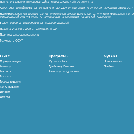
При использовании материалов сайта гиперссылка на сайт обязательна
Адрес электронной почты для отправления досудебной претензии по вопросам нарушения авторских 
На информационном ресурсе (сайте) применяются рекомендательные технологии (информационные тех
пользователей сети «Интернет», находящихся на территории Российской Федерации)
Более подробная информация для правообладателей
Правила участия в акциях, конкурсах, играх
Политика конфиденциальности
Результаты СОУТ
О нас
Программы
Музыка
О радиостанции
Мурзилки Live
Новая музыка
Команда
Драйв-шоу Поехали
Плейлист
Контакты
Авторадио поздравляет
Реклама
Города вещания
Сетка вещания
История
Оферта