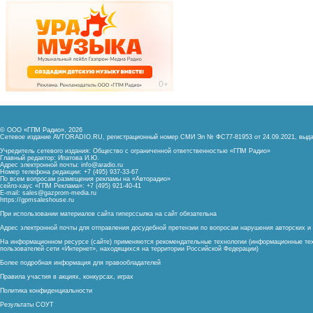
© ООО «ГПМ Радио», 2026
Сетевое издание AVTORADIO.RU, регистрационный номер
СМИ Эл № ФС77-81953 от 24.09.2021,
выда
Учредитель сетевого издания: Общество с ограниченной ответственностью «ГПМ Радио»
Главный редактор: Ипатова И.Ю.
Адрес электронной почты:
info@aradio.ru
Номер телефона редакции: +7 (495) 937-33-67
По всем вопросам размещения рекламы на «Авторадио»
сейлз-хаус «ГПМ Реклама»: +7 (495) 921-40-41
E-mail:
sales@gazprom-media.ru
https://gpmsaleshouse.ru
При использовании материалов сайта гиперссылка на сайт обязательна
Адрес электронной почты для отправления досудебной претензии по вопросам нарушения авторских 
На информационном ресурсе (сайте) применяются рекомендательные технологии (информационные тех
пользователей сети «Интернет», находящихся на территории Российской Федерации)
Более подробная информация для правообладателей
Правила участия в акциях, конкурсах, играх
Политика конфиденциальности
Результаты СОУТ