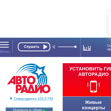
Се
зв
УСТАНОВИТЬ Г
АВТОРАДИО
Северодвинск 103,0 FM
Живые
концерты
Напиши в эфир