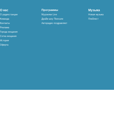
О нас
Программы
Музыка
О радиостанции
Мурзилки Live
Новая музыка
Команда
Драйв-шоу Поехали
Плейлист
Контакты
Авторадио поздравляет
Реклама
Города вещания
Сетка вещания
История
Оферта