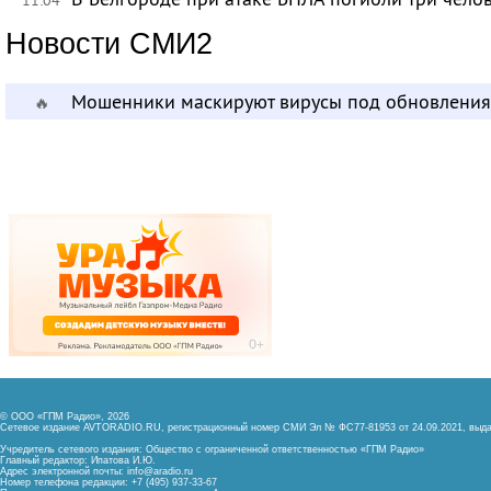
Новости СМИ2
Мошенники маскируют вирусы под обновления
🔥
© ООО «ГПМ Радио», 2026
Сетевое издание AVTORADIO.RU, регистрационный номер
СМИ Эл № ФС77-81953 от 24.09.2021,
выда
Учредитель сетевого издания: Общество с ограниченной ответственностью «ГПМ Радио»
Главный редактор: Ипатова И.Ю.
Адрес электронной почты:
info@aradio.ru
Номер телефона редакции: +7 (495) 937-33-67