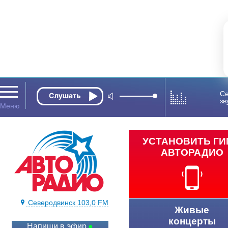
Се
зв
УСТАНОВИТЬ Г
АВТОРАДИО
Северодвинск 103,0 FM
Живые
концерты
Напиши в эфир