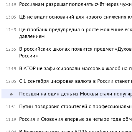
Россиянам разрешат пополнять счёт через чуж
13:19
ЦБ не видит оснований для нового снижения к
13:05
Центробанк предупредил о росте мошенническ
12:43
давлением
В российских школах появится предмет «Духов
12:35
России»
В АТОР не зафиксировали массовых жалоб на п
12:19
С 1 сентября цифровая валюта в России станет
12:05
Поездки на один день из Москвы стали популя
🔥
Путин поздравил строителей с профессиональ
11:31
Россия и Словения впервые за четыре года об
11:19
В Белгороде при атаке БПЛА погибли три чело
11:04