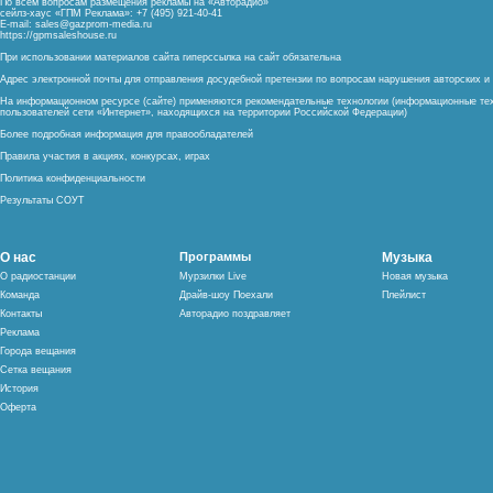
По всем вопросам размещения рекламы на «Авторадио»
сейлз-хаус «ГПМ Реклама»: +7 (495) 921-40-41
E-mail:
sales@gazprom-media.ru
https://gpmsaleshouse.ru
При использовании материалов сайта гиперссылка на сайт обязательна
Адрес электронной почты для отправления досудебной претензии по вопросам нарушения авторских 
На информационном ресурсе (сайте) применяются рекомендательные технологии (информационные тех
пользователей сети «Интернет», находящихся на территории Российской Федерации)
Более подробная информация для правообладателей
Правила участия в акциях, конкурсах, играх
Политика конфиденциальности
Результаты СОУТ
О нас
Программы
Музыка
О радиостанции
Мурзилки Live
Новая музыка
Команда
Драйв-шоу Поехали
Плейлист
Контакты
Авторадио поздравляет
Реклама
Города вещания
Сетка вещания
История
Оферта