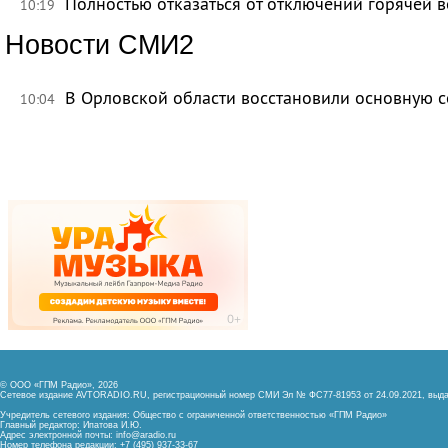
Полностью отказаться от отключений горячей в
10:19
Новости СМИ2
В Орловской области восстановили основную се
10:04
© ООО «ГПМ Радио», 2026
Сетевое издание AVTORADIO.RU, регистрационный номер
СМИ Эл № ФС77-81953 от 24.09.2021,
выда
Учредитель сетевого издания: Общество с ограниченной ответственностью «ГПМ Радио»
Главный редактор: Ипатова И.Ю.
Адрес электронной почты:
info@aradio.ru
Номер телефона редакции: +7 (495) 937-33-67