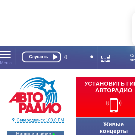
Се
зв
УСТАНОВИТЬ Г
АВТОРАДИО
Северодвинск 103,0 FM
Живые
концерты
Напиши в эфир