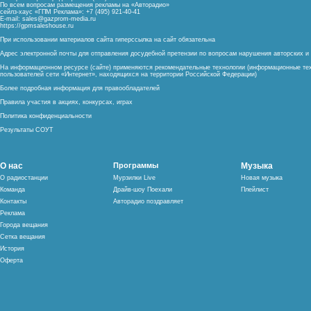
По всем вопросам размещения рекламы на «Авторадио»
сейлз-хаус «ГПМ Реклама»: +7 (495) 921-40-41
E-mail:
sales@gazprom-media.ru
https://gpmsaleshouse.ru
При использовании материалов сайта гиперссылка на сайт обязательна
Адрес электронной почты для отправления досудебной претензии по вопросам нарушения авторских 
На информационном ресурсе (сайте) применяются рекомендательные технологии (информационные тех
пользователей сети «Интернет», находящихся на территории Российской Федерации)
Более подробная информация для правообладателей
Правила участия в акциях, конкурсах, играх
Политика конфиденциальности
Результаты СОУТ
О нас
Программы
Музыка
О радиостанции
Мурзилки Live
Новая музыка
Команда
Драйв-шоу Поехали
Плейлист
Контакты
Авторадио поздравляет
Реклама
Города вещания
Сетка вещания
История
Оферта