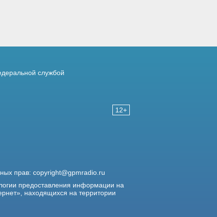
деральной службой
12+
жных прав:
copyright@gpmradio.ru
логии предоставления информации на
ернет», находящихся на территории