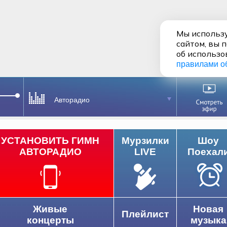
Мы использу
сайтом, вы 
об использо
правилами о
Авторадио
УСТАНОВИТЬ ГИМН
Мурзилки
Шоу
АВТОРАДИО
LIVE
Поехал
Живые
Новая
Плейлист
концерты
музыка