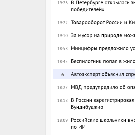
В Петербурге открылась в
19:26
победителей»
Товарооборот России и Ки
19:22
За мусор на природе можн
19:10
Минцифры предложило уси
18:58
Беспилотник попал в жил
18:45
Автоэксперт объяснил сп
🔥
МВД предупредило об опа
18:27
В России зарегистрировал
18:18
Бундибуджио
Российские школьники вн
18:09
по ИИ