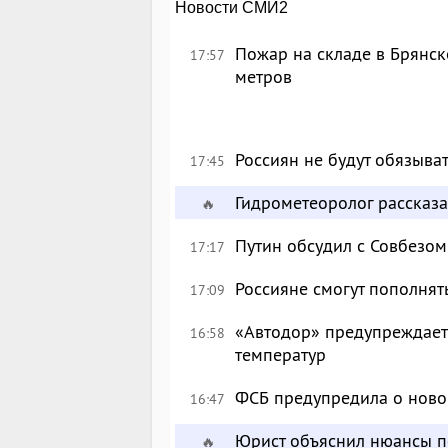
Новости СМИ2
Пожар на складе в Брянск
17:57
метров
Россиян не будут обязыва
17:45
Гидрометеоролог рассказа
🔥
Путин обсудил с Совбезом
17:17
Россияне смогут пополнят
17:09
«Автодор» предупреждает 
16:58
температур
ФСБ предупредила о ново
16:47
Юрист объяснил нюансы п
🔥