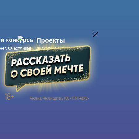
 и конкурсы
Проекты
нег. Счастливый
Дискотека 80-х
Живые концерты
Журнал Авторадио
Авторадио
в смартфоне