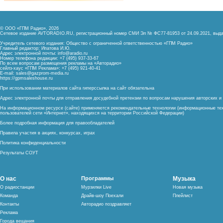
© ООО «ГПМ Радио», 2026
Сетевое издание AVTORADIO.RU, регистрационный номер
СМИ Эл № ФС77-81953 от 24.09.2021,
выда
Учредитель сетевого издания: Общество с ограниченной ответственностью «ГПМ Радио»
Главный редактор: Ипатова И.Ю.
Адрес электронной почты:
info@aradio.ru
Номер телефона редакции: +7 (495) 937-33-67
По всем вопросам размещения рекламы на «Авторадио»
сейлз-хаус «ГПМ Реклама»: +7 (495) 921-40-41
E-mail:
sales@gazprom-media.ru
https://gpmsaleshouse.ru
При использовании материалов сайта гиперссылка на сайт обязательна
Адрес электронной почты для отправления досудебной претензии по вопросам нарушения авторских 
На информационном ресурсе (сайте) применяются рекомендательные технологии (информационные тех
пользователей сети «Интернет», находящихся на территории Российской Федерации)
Более подробная информация для правообладателей
Правила участия в акциях, конкурсах, играх
Политика конфиденциальности
Результаты СОУТ
О нас
Программы
Музыка
О радиостанции
Мурзилки Live
Новая музыка
Команда
Драйв-шоу Поехали
Плейлист
Контакты
Авторадио поздравляет
Реклама
Города вещания