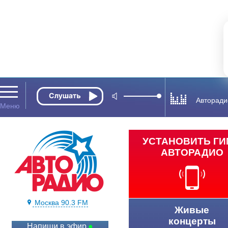
Авторади
УСТАНОВИТЬ Г
АВТОРАДИО
Москва 90.3 FM
Живые
концерты
Напиши в эфир